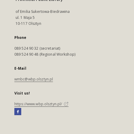
of Emilia Sukertowa-Biedrawina
ul. 1 Maja 5
10-117 Olsztyn
Phone
089 524 90 32 (secretariat)
089 524 90 48 (Regional Workshop)
E-Mail
wmbc@wbp.olsztyn.pl
Visit us!
https://www.wbp.olsztyn.pl/