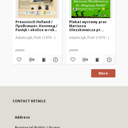
Preussisch Holland /
Plakat wystawy prac
Pr
Пройсишес-Холлянд /
Mariusza
Mł
Pasłęk i okolice w roku
Oleszkiewicza pt.
1945 w dokumentacji
"Magiczny Pasłęk"
Adamczyk, Piotr (1979 - )
Adamczyk, Piotr (1979 - )
wojsk radzieckich
plakat
plakat
do
More
CONTACT DETAILS
Address
Provincial Public Library