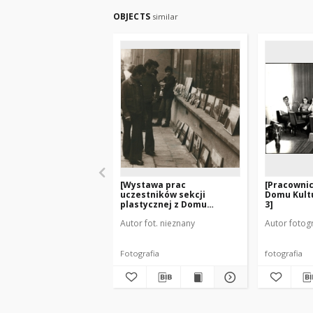
OBJECTS
similar
[Wystawa prac
[Pracowni
uczestników sekcji
Domu Kult
plastycznej z Domu
3]
Kultury w Gołdapi 1]
Autor fot. nieznany
Autor fotogr
Fotografia
fotografia