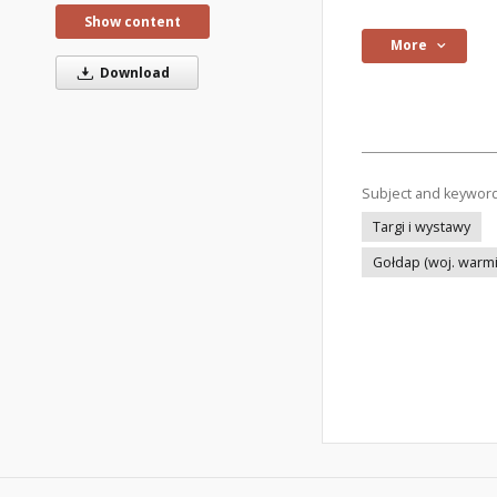
Show content
More
Download
Subject and keywor
Targi i wystawy
Gołdap (woj. warm