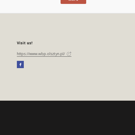
Visit us!
https://www.wbp.olsztyn.pl/