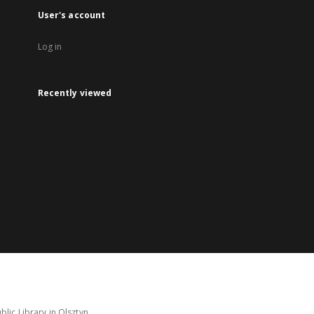
User's account
Log in
Recently viewed
lic Library in Olsztyn.