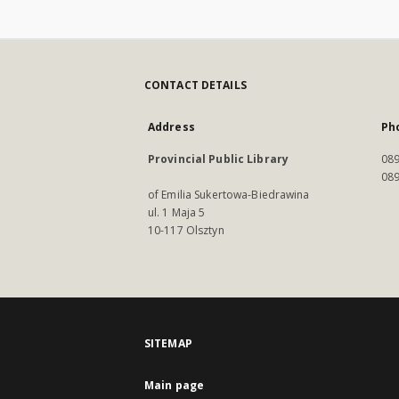
CONTACT DETAILS
Address
Ph
Provincial Public Library
089
089
of Emilia Sukertowa-Biedrawina
ul. 1 Maja 5
10-117 Olsztyn
SITEMAP
Main page