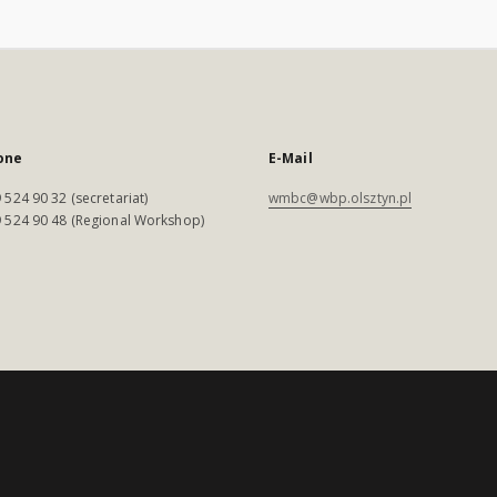
one
E-Mail
 524 90 32 (secretariat)
wmbc@wbp.olsztyn.pl
 524 90 48 (Regional Workshop)