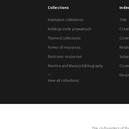
Collections
Inde
Institution collections
Title
Kolekcje osób prywatnych
Creat
Themed collections
Contr
Forms of resources
Relat
Electronic resources
Subje
Warmia and Mazury bibliography
Cove
...
Descr
View all collections
The co-founders of the