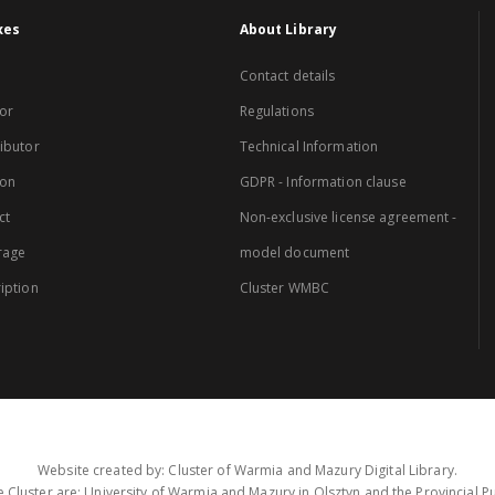
xes
About Library
Contact details
or
Regulations
ibutor
Technical Information
ion
GDPR - Information clause
ct
Non-exclusive license agreement -
rage
model document
iption
Cluster WMBC
Website created by: Cluster of Warmia and Mazury Digital Library.
 Cluster are: University of Warmia and Mazury in Olsztyn and the Provincial Pub