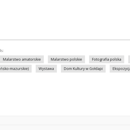
ds:
Malarstwo amatorskie
Malarstwo polskie
Fotografia polska
ińsko-mazurskie)
Wystawa
Dom Kultury w Gołdapi
Ekspozycj