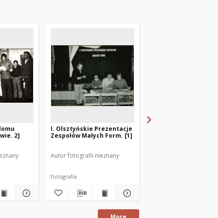
 domu
I. Olsztyńskie Prezentacje
[Galeria w domu kult
wie. 2]
Zespołów Małych Form. [1]
Mrągowie. 10]
ieznany
Autor fotografii nieznany
Autor fotografii nieznan
fotografia
More