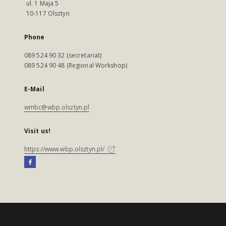
ul. 1 Maja 5
10-117 Olsztyn
Phone
089 524 90 32 (secretariat)
089 524 90 48 (Regional Workshop)
E-Mail
wmbc@wbp.olsztyn.pl
Visit us!
https://www.wbp.olsztyn.pl/