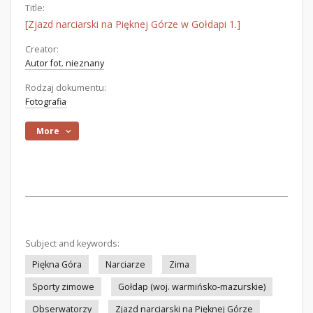
Title:
[Zjazd narciarski na Pięknej Górze w Gołdapi 1.]
Creator:
Autor fot. nieznany
Rodzaj dokumentu:
Fotografia
More
Subject and keywords:
Piękna Góra
Narciarze
Zima
Sporty zimowe
Gołdap (woj. warmińsko-mazurskie)
Obserwatorzy
Zjazd narciarski na Pięknej Górze