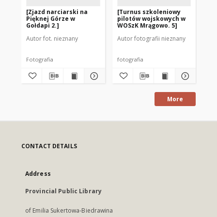
[Zjazd narciarski na
[Turnus szkoleniowy
Kr
Pięknej Górze w
pilotów wojskowych w
Mie
Gołdapi 2.]
WOSzK Mrągowo. 5]
Pu
Autor fot. nieznany
Autor fotografii nieznany
Aut
Fotografia
fotografia
al
More
CONTACT DETAILS
Address
Provincial Public Library
of Emilia Sukertowa-Biedrawina