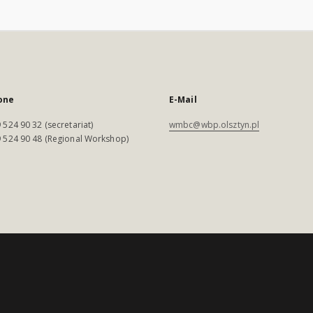
one
E-Mail
 524 90 32 (secretariat)
wmbc@wbp.olsztyn.pl
 524 90 48 (Regional Workshop)