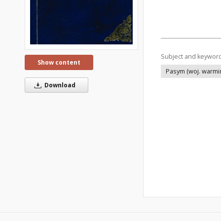
Subject and keywor
Show content
Pasym (woj. warmi
Download