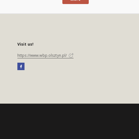
Visit us!
https://www.wbp.olsztyn.pl/