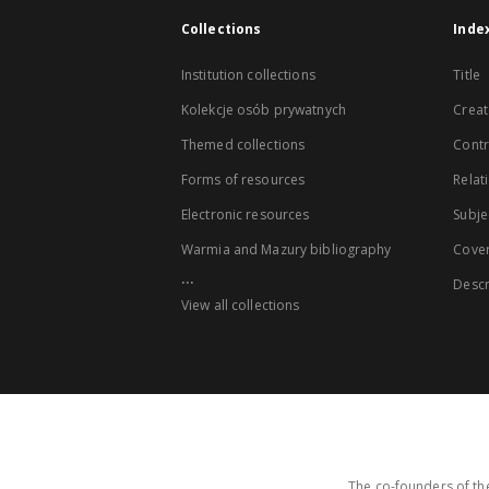
Collections
Inde
Institution collections
Title
Kolekcje osób prywatnych
Creat
Themed collections
Contr
Forms of resources
Relat
Electronic resources
Subje
Warmia and Mazury bibliography
Cove
...
Descr
View all collections
The co-founders of the