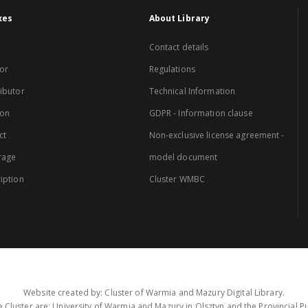
xes
About Library
Contact details
or
Regulations
ibutor
Technical Information
ion
GDPR - Information clause
ct
Non-exclusive license agreement -
rage
model document
iption
Cluster WMBC
Website created by: Cluster of Warmia and Mazury Digital Library.
 Cluster are: University of Warmia and Mazury in Olsztyn and the Provincial Pub