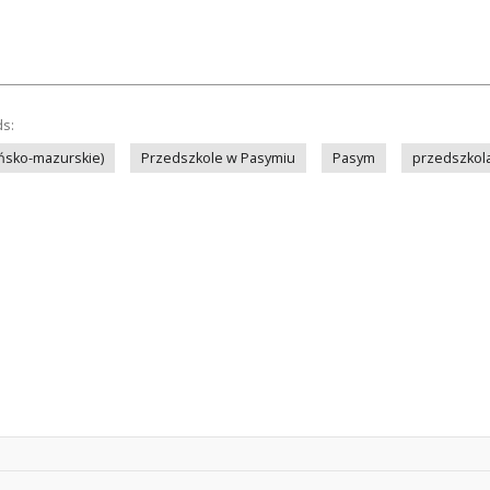
ds:
ńsko-mazurskie)
Przedszkole w Pasymiu
Pasym
przedszkola