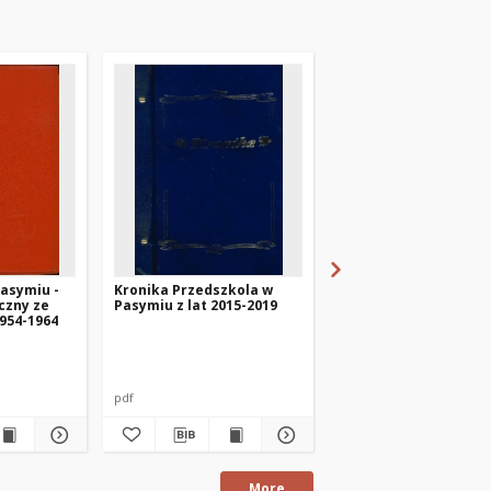
asymiu -
Kronika Przedszkola w
Kronika Zbiorczej Sz
czny ze
Pasymiu z lat 2015-2019
Gminnej w Pasymiu z 
1954-1964
1982-1985
pdf
pdf
More