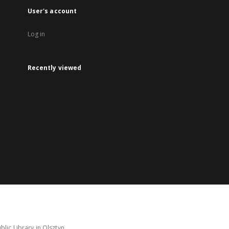
User's account
Log in
Recently viewed
lic Library in Olsztyn.