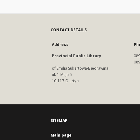
CONTACT DETAILS
Address
Ph
Provincial Public Library
089
089
of Emilia Sukertowa-Biedrawina
ul. 1 Maja 5
10-117 Olsztyn
SITEMAP
Main page