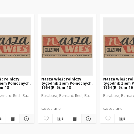
 : rolniczy
Nasza Wieś : rolniczy
Nasza Wieś : rol
iem Północnych,
tygodnik Ziem Północnych,
tygodnik Ziem P
 nr 13
1964 (R. 5), nr 18
1964 (R. 5), nr 16
ernard. Red.
obrzański, Julian. Red.
Barzdo, Witold. Red.
Halkiewicz, Zbigniew. Red.
Barabasz, Bernard. Red.
Dobrzański, Julian. Red.
Jędrzejewski, Leonard. Red.
Barzdo, Witold. Red.
Halkiewicz, Zbignie
Barabasz, Bernard
Dobrzańs
czasopismo
czasopismo