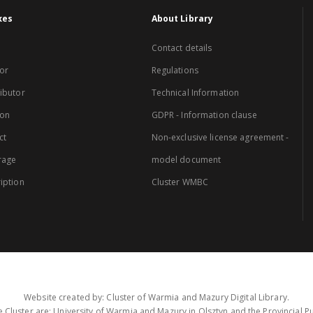
xes
About Library
Contact details
or
Regulations
ibutor
Technical Information
ion
GDPR - Information clause
ct
Non-exclusive license agreement -
rage
model document
iption
Cluster WMBC
Website created by: Cluster of Warmia and Mazury Digital Library.
 Cluster are: University of Warmia and Mazury in Olsztyn and the Provincial Pub