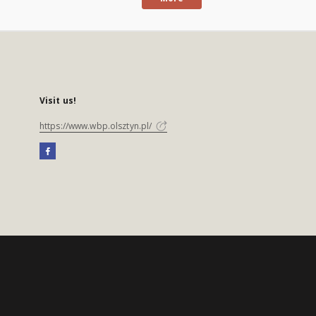
Visit us!
https://www.wbp.olsztyn.pl/