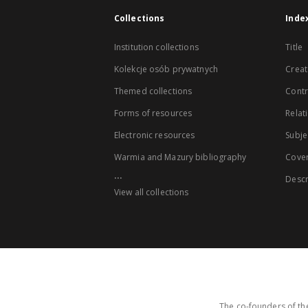
Collections
Inde
Institution collections
Title
Kolekcje osób prywatnych
Creat
Themed collections
Contr
Forms of resources
Relat
Electronic resources
Subje
Warmia and Mazury bibliography
Cove
...
Descr
View all collections
The co-founders of the