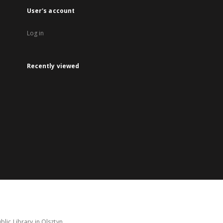
User's account
Log in
Recently viewed
lic Library in Olsztyn.