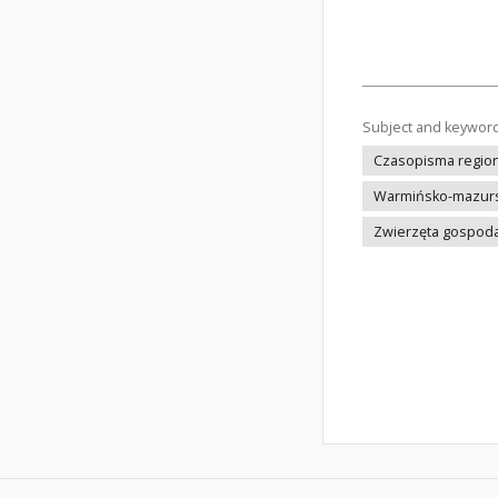
Subject and keywor
Czasopisma regiona
Warmińsko-mazurs
Zwierzęta gospoda