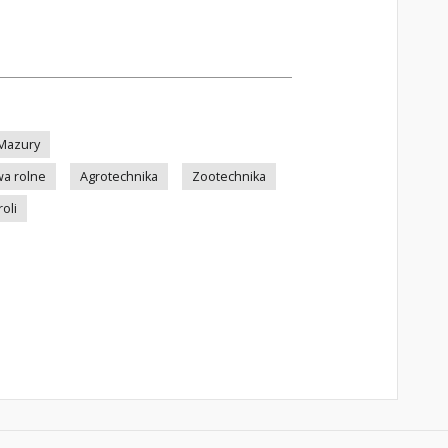
Mazury
a rolne
Agrotechnika
Zootechnika
oli