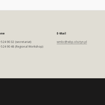
one
E-Mail
 524 90 32 (secretariat)
wmbc@wbp.olsztyn.pl
 524 90 48 (Regional Workshop)