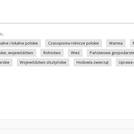
ds:
lne i lokalne polskie
Czasopisma rolnicze polskie
Warmia
kie, województwo
Rolnictwo
Wieś
Państwowe gospodarstw
rskie
Województwo olsztyńskie
Hodowla zwierząt
Uprawa r