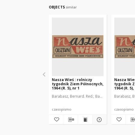
OBJECTS
similar
Nasza Wieś : rolniczy
Nasza Wieś
tygodnik Ziem Północnych,
tygodnik Z
1964 (R. 5), nr 1
1964 (R. 5),
Barabasz, Bernard. Red.
Barzdo, Witold. Red.
Barabasz, B
D
czasopismo
czasopismo