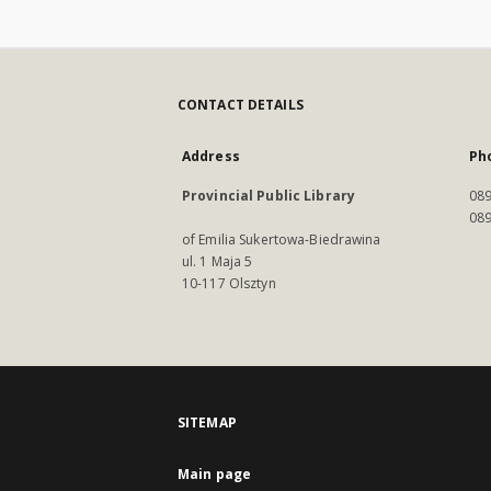
CONTACT DETAILS
Address
Ph
Provincial Public Library
089
089
of Emilia Sukertowa-Biedrawina
ul. 1 Maja 5
10-117 Olsztyn
SITEMAP
Main page