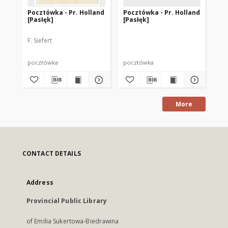
Pocztówka - Pr. Holland
Pocztówka - Pr. Holland
Po
[Pasłęk]
[Pasłęk]
[P
F. Siefert
pocztówka
pocztówka
po
More
CONTACT DETAILS
Address
Provincial Public Library
of Emilia Sukertowa-Biedrawina