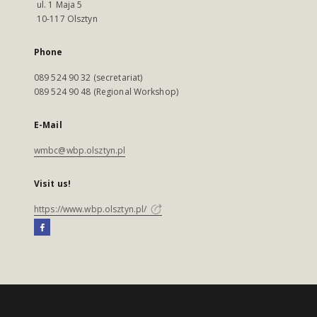
ul. 1 Maja 5
10-117 Olsztyn
Phone
089 524 90 32 (secretariat)
089 524 90 48 (Regional Workshop)
E-Mail
wmbc@wbp.olsztyn.pl
Visit us!
https://www.wbp.olsztyn.pl/