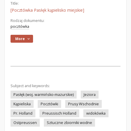
Title:
[Pocztówka Pasłęk kąpielisko miejskie]
Rodzaj dokumentu:
pocztówka
More
Subject and keywords:
Pasłęk (woj. warmińsko-mazurskie)
Jeziora
Kąpieliska
Pocztówki
Prusy Wschodnie
Pr. Holland
Preussisch Holland
widokówka
Ostpreussen
Sztuczne zbiorniki wodne