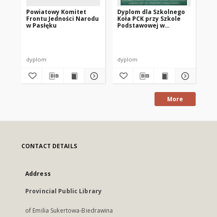
Powiatowy Komitet
Dyplom dla Szkolnego
Re
Frontu Jedności Narodu
Koła PCK przy Szkole
do
w Pasłęku
Podstawowej w
Kroninie
Mie
dyplom
dyplom
Reg
More
CONTACT DETAILS
Address
Provincial Public Library
of Emilia Sukertowa-Biedrawina