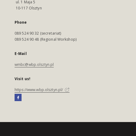
ul. 1 Maja 5
10-117 Olsztyn
Phone
089 524 90 32 (secretariat)
089 524 90 48 (Regional Workshop)
E-Mail
wmbc@wbp.olsztyn.pl
Visit us!
https://www.wbp.olsztyn.pl/