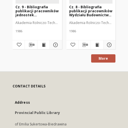
Cz. 9 - Bibliografia
Cz. 8 - Bibliografia
Cz.
publikacji pracowników
publikacji pracowników
pu
jednostek
Wydziału Budownictwa
Wy
pozawydziałowych ART
Lądowego ART w
Me
Akademia Rolniczo-Techniczna W Olsztynie
Akademia Rolniczo-Techniczna W Ol
Strzyż Magdalena
Aka
w Olsztynie za lata
Olsztynie za lata 1980-
Ols
1980-1984
1984
19
1986
1986
198
More
CONTACT DETAILS
Address
Provincial Public Library
of Emilia Sukertowa-Biedrawina