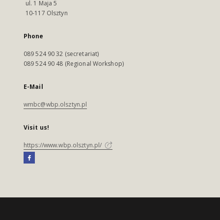
ul. 1 Maja 5
10-117 Olsztyn
Phone
089 524 90 32 (secretariat)
089 524 90 48 (Regional Workshop)
E-Mail
wmbc@wbp.olsztyn.pl
Visit us!
https://www.wbp.olsztyn.pl/