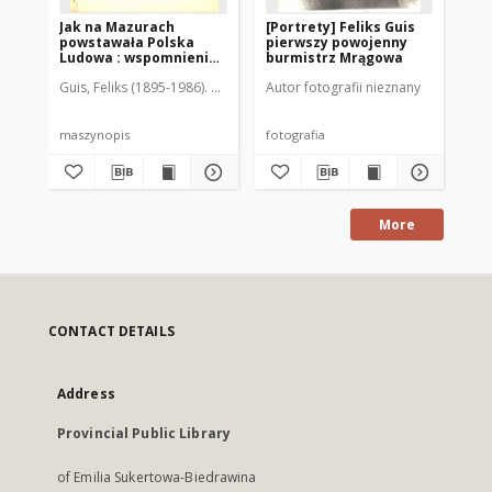
Jak na Mazurach
[Portrety] Feliks Guis
XV
powstawała Polska
pierwszy powojenny
Ludowa : wspomnienia
burmistrz Mrągowa
Feliksa Guisa
Guis, Feliks (1895-1986). Oprac.
Autor fotografii nieznany
Aut
pierwszego burmistrza
miasta Mrągowa 1945-
1948
maszynopis
fotografia
zap
More
CONTACT DETAILS
Address
Provincial Public Library
of Emilia Sukertowa-Biedrawina