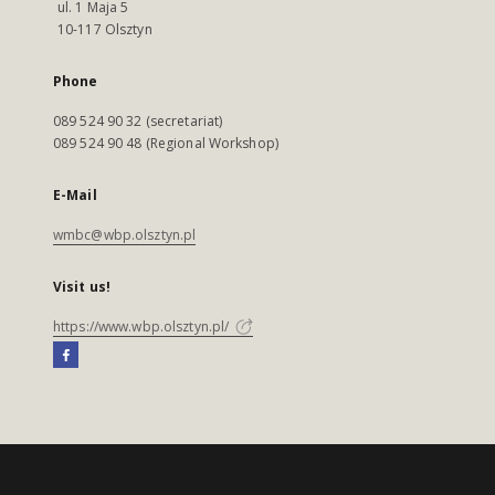
ul. 1 Maja 5
10-117 Olsztyn
Phone
089 524 90 32 (secretariat)
089 524 90 48 (Regional Workshop)
E-Mail
wmbc@wbp.olsztyn.pl
Visit us!
https://www.wbp.olsztyn.pl/