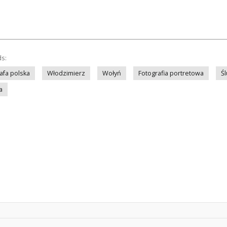
ds:
afa polska
Włodzimierz
Wołyń
Fotografia portretowa
Ś
a