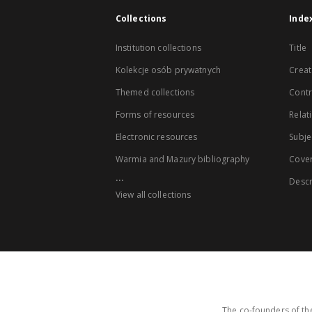
Collections
Inde
Institution collections
Title
Kolekcje osób prywatnych
Creat
Themed collections
Contr
Forms of resources
Relat
Electronic resources
Subje
Warmia and Mazury bibliography
Cove
...
Descr
View all collections
The co-founders of the