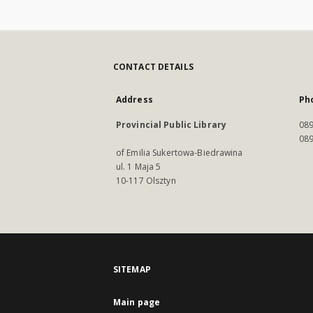
CONTACT DETAILS
Address
Ph
Provincial Public Library
089
089
of Emilia Sukertowa-Biedrawina
ul. 1 Maja 5
10-117 Olsztyn
SITEMAP
Main page