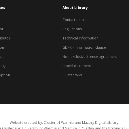
xes
About Library
Contact details
or
Regulations
ibutor
Technical Information
ion
GDPR - Information clause
ct
Non-exclusive license agreement -
rage
model document
iption
Cluster WMBC
Website created by: Cluster of Warmia and Mazury Digital Library.
 Cluster are: University of Warmia and Mazury in Olsztyn and the Provincial Pub