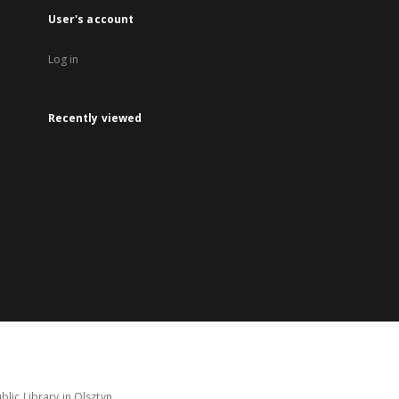
User's account
Log in
Recently viewed
lic Library in Olsztyn.