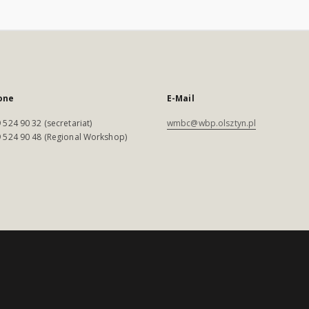
one
E-Mail
 524 90 32 (secretariat)
wmbc@wbp.olsztyn.pl
 524 90 48 (Regional Workshop)