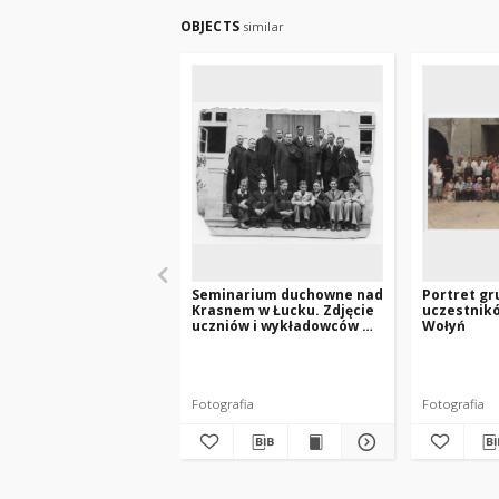
OBJECTS
similar
Seminarium duchowne nad
Portret g
Krasnem w Łucku. Zdjęcie
uczestnikó
uczniów i wykładowców w
Wołyń
roku 1937.
Fotografia
Fotografia