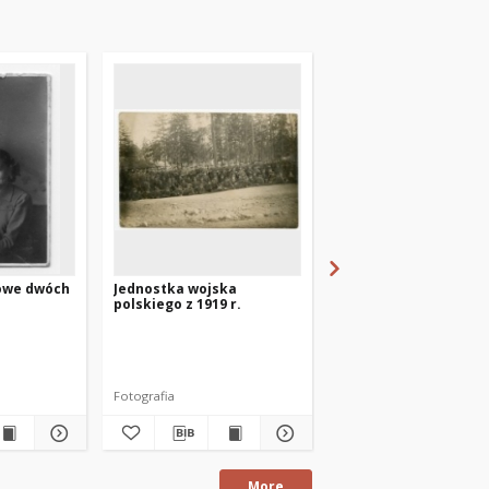
towe dwóch
Jednostka wojska
[Spotkanie z Emilią
polskiego z 1919 r.
Raszyńską w Miejskie
Bibliotece Publicznej
Szczytnie]
Autor fotografii nieznan
Fotografia
fotografia
More