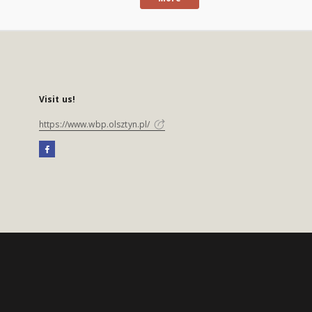
Visit us!
https://www.wbp.olsztyn.pl/