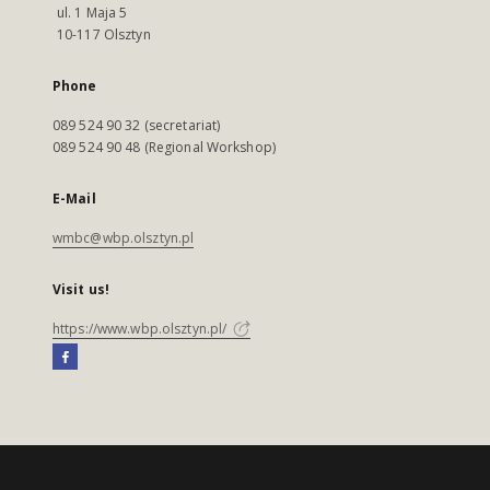
ul. 1 Maja 5
10-117 Olsztyn
Phone
089 524 90 32 (secretariat)
089 524 90 48 (Regional Workshop)
E-Mail
wmbc@wbp.olsztyn.pl
Visit us!
https://www.wbp.olsztyn.pl/