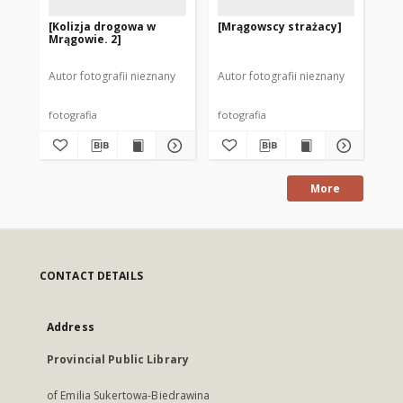
[Kolizja drogowa w
[Mrągowscy strażacy]
[D
Mrągowie. 2]
po
1]
Autor fotografii nieznany
Autor fotografii nieznany
Mod
fotografia
fotografia
fot
More
CONTACT DETAILS
Address
Provincial Public Library
of Emilia Sukertowa-Biedrawina