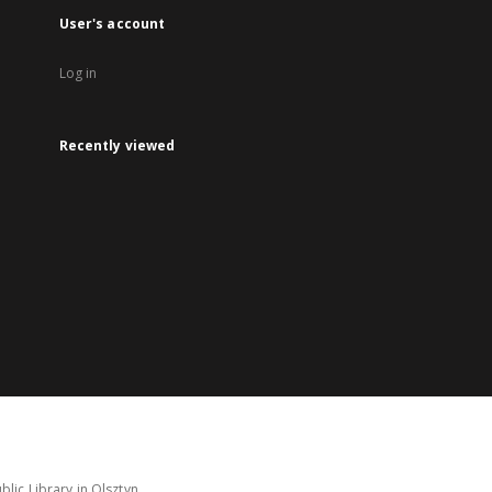
User's account
Log in
Recently viewed
lic Library in Olsztyn.