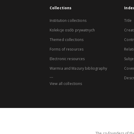
Collections
Inde
Institution collections
Title
Kolekcje osób prywatnych
Creat
Themed collections
Contr
Forms of resources
Relat
Electronic resources
Subje
Warmia and Mazury bibliography
Cove
...
Descr
View all collections
The co-founders of the