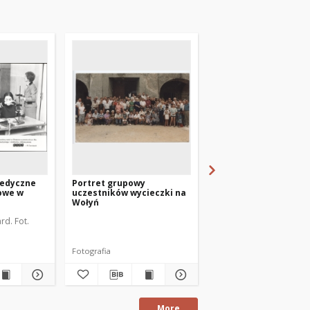
Medyczne
Portret grupowy
[Zdęcie portretowe 
owe w
uczestników wycieczki na
kobiet]
Wołyń
rd. Fot.
Fotografia
Fotografia
More