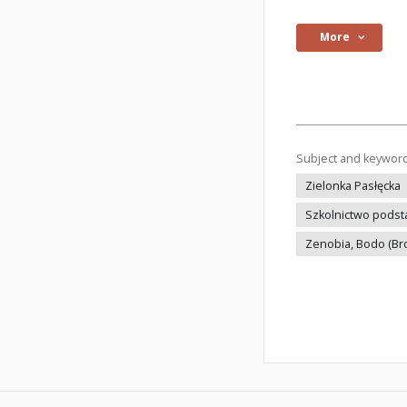
More
Subject and keywor
Zielonka Pasłęcka
Szkolnictwo pods
Zenobia, Bodo (Br