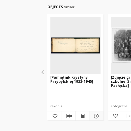
OBJECTS
similar
[Pamiętnik Krystyny
[Zdjęcie g
Przybylskiej 1933-1945]
szkolne, Z
Pasłęcka]
rękopis
Fotografia