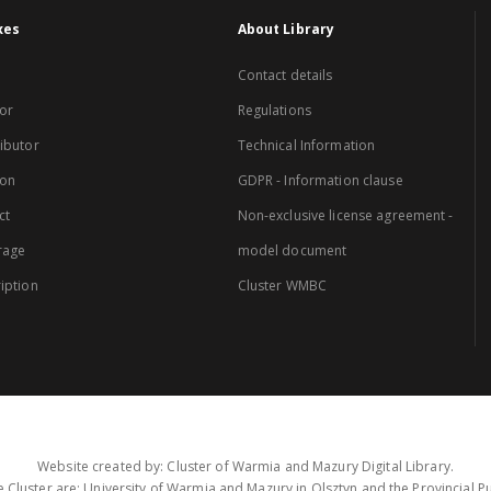
xes
About Library
Contact details
or
Regulations
ibutor
Technical Information
ion
GDPR - Information clause
ct
Non-exclusive license agreement -
rage
model document
iption
Cluster WMBC
Website created by: Cluster of Warmia and Mazury Digital Library.
 Cluster are: University of Warmia and Mazury in Olsztyn and the Provincial Pub