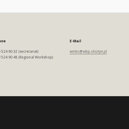
one
E-Mail
 524 90 32 (secretariat)
wmbc@wbp.olsztyn.pl
 524 90 48 (Regional Workshop)