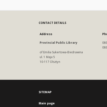
CONTACT DETAILS
Address
Ph
Provincial Public Library
089
089
of Emilia Sukertowa-Biedrawina
ul. 1 Maja 5
10-117 Olsztyn
SITEMAP
Main page