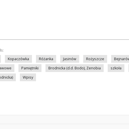
ds:
Kopaczówka
Różanka
Jasinów
Rożyszcze
Bejnaró
tawowe
Pamiętniki
Brodnicka (d.d. Bodo), Zenobia
szkoła
odnicka)
Wpisy