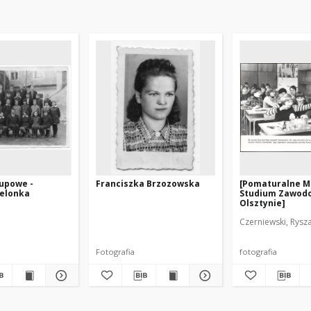
rupowe -
Franciszka Brzozowska
[Pomaturalne 
ielonka
Studium Zawod
Olsztynie]
Czerniewski, Rysza
Fotografia
fotografia