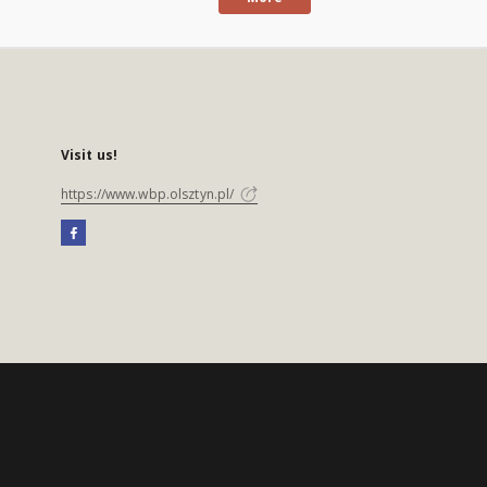
Visit us!
https://www.wbp.olsztyn.pl/