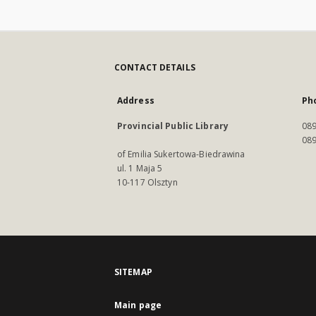
CONTACT DETAILS
Address
Ph
Provincial Public Library
089
089
of Emilia Sukertowa-Biedrawina
ul. 1 Maja 5
10-117 Olsztyn
SITEMAP
Main page