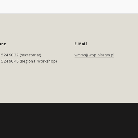
one
E-Mail
 524 90 32 (secretariat)
wmbc@wbp.olsztyn.pl
 524 90 48 (Regional Workshop)