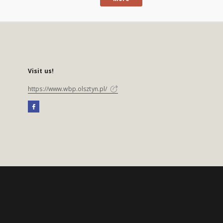
Visit us!
https://www.wbp.olsztyn.pl/