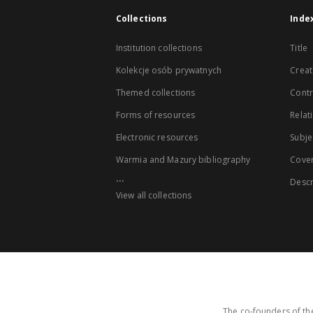
Collections
Inde
Institution collections
Title
Kolekcje osób prywatnych
Creat
Themed collections
Contr
Forms of resources
Relat
Electronic resources
Subje
Warmia and Mazury bibliography
Cove
...
Descr
View all collections
The co-founders of the