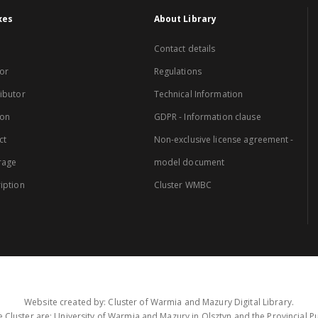
xes
About Library
Contact details
or
Regulations
ibutor
Technical Information
ion
GDPR - Information clause
ct
Non-exclusive license agreement -
rage
model document
iption
Cluster WMBC
Website created by: Cluster of Warmia and Mazury Digital Library.
 Cluster are: University of Warmia and Mazury in Olsztyn and the Provincial Pub