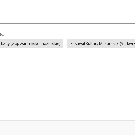
ds:
rkwity (woj. warmińsko-mazurskie)
Festiwal Kultury Mazurskiej (Sorkwit