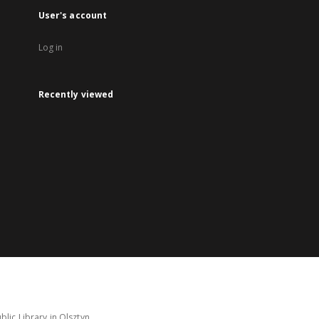
User's account
Log in
Recently viewed
lic Library in Olsztyn.