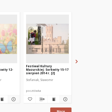
y
Festiwal Kultury
Festiwal Kultury
kwity 12-
Mazurskiej: Sorkwity 15-17
Mazurskiej: Sorkwity
sierpień 2014 r. [2]
sierpień 2013 r. [1]
ir
Stefaniak, Sławomir
Stefaniak, Sławomir
pocztówka
pocztówka
More