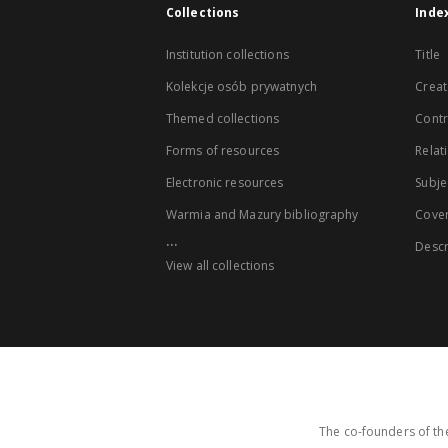
Collections
Inde
Institution collections
Title
Kolekcje osób prywatnych
Creat
Themed collections
Contr
Forms of resources
Relat
Electronic resources
Subje
Warmia and Mazury bibliography
Cove
...
Descr
View all collections
The co-founders of the