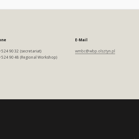
one
E-Mail
 524 90 32 (secretariat)
wmbc@wbp.olsztyn.pl
 524 90 48 (Regional Workshop)