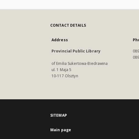
CONTACT DETAILS
Address
Ph
Provincial Public Library
089
089
of Emilia Sukertowa-Biedrawina
ul. 1 Maja 5
10-117 Olsztyn
SITEMAP
Main page