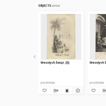
OBJECTS
similar
Wesołych Świąt. [5]
Wesołych Ś
pocztówka
pocztówka