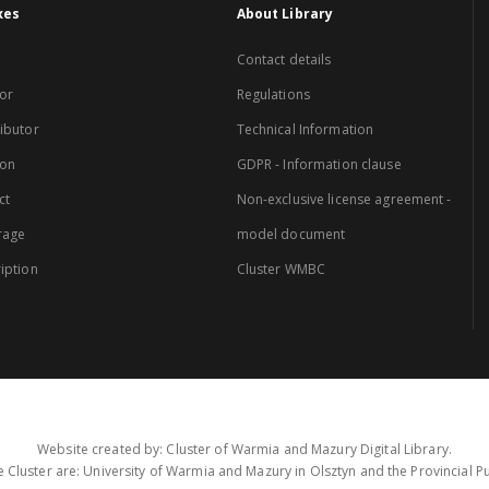
xes
About Library
Contact details
or
Regulations
ibutor
Technical Information
ion
GDPR - Information clause
ct
Non-exclusive license agreement -
rage
model document
iption
Cluster WMBC
Website created by: Cluster of Warmia and Mazury Digital Library.
 Cluster are: University of Warmia and Mazury in Olsztyn and the Provincial Pub