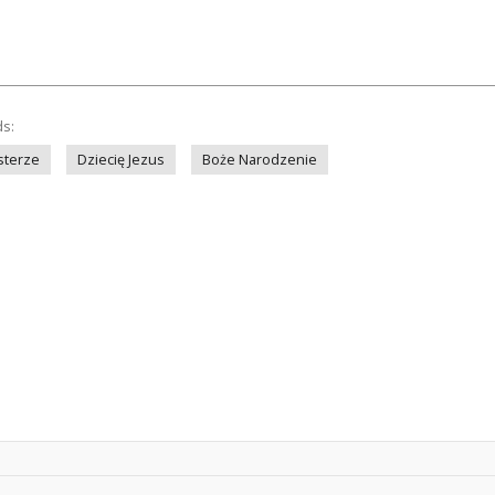
ds:
sterze
Dziecię Jezus
Boże Narodzenie