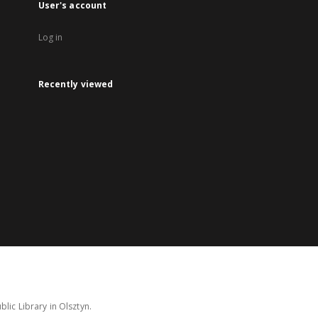
User's account
Log in
Recently viewed
lic Library in Olsztyn.