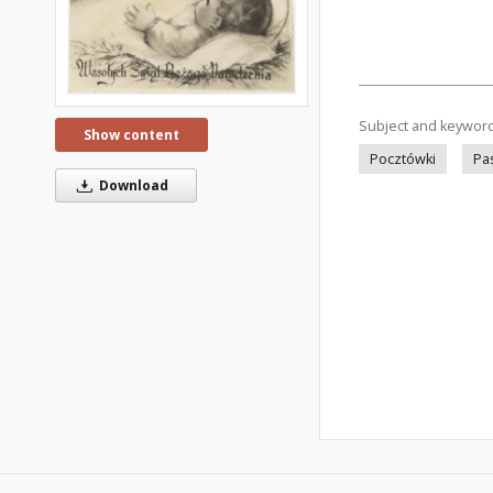
Subject and keywor
Show content
Pocztówki
Pa
Download