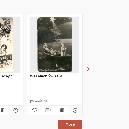
 Bożego
Wesołych Świąt. 4
[Aniołek z Dzieciątki
Jezus]
pocztówka
pocztówka
More