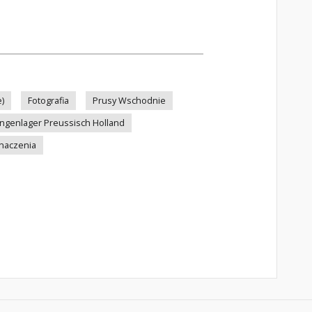
)
Fotografia
Prusy Wschodnie
ngenlager Preussisch Holland
naczenia