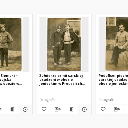
Sienicki –
Żołnierze armii carskiej
Podoficer piech
wojska
osadzeni w obozie
carskiej osadzo
w obozie w
jenieckim w Preussisch
obozie jeniecki
 Holland
Holland (Pasłęk).
Preussisch Holl
(Pasłęk).
Fotografia
Fotografia