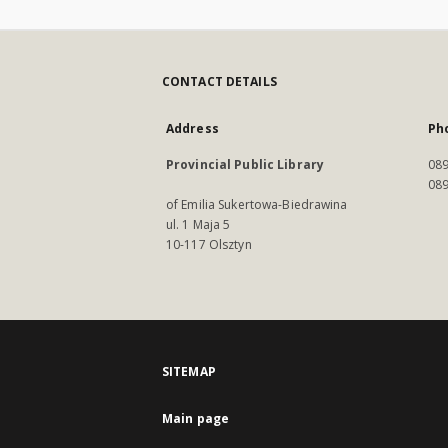
CONTACT DETAILS
Address
Ph
Provincial Public Library
089
089
of Emilia Sukertowa-Biedrawina
ul. 1 Maja 5
10-117 Olsztyn
SITEMAP
Main page