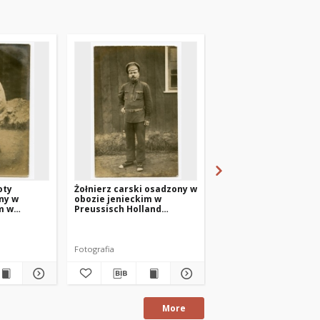
oty
Żołnierz carski osadzony w
Podoficer piechoty
ny w
obozie jenieckim w
carskiej osadzony w
m w
Preussisch Holland
obozie jenieckim w
and
(Pasłęk)
Preussisch Holland
(Pasłęk)
Fotografia
Fotografia
More