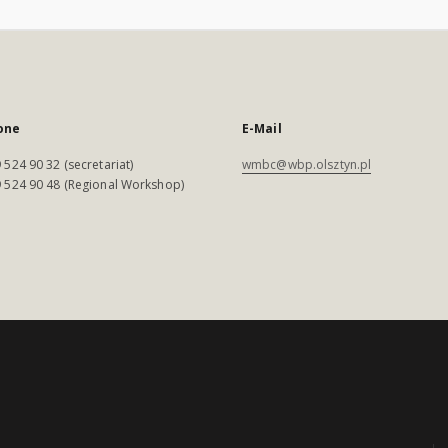
one
E-Mail
 524 90 32 (secretariat)
wmbc@wbp.olsztyn.pl
 524 90 48 (Regional Workshop)