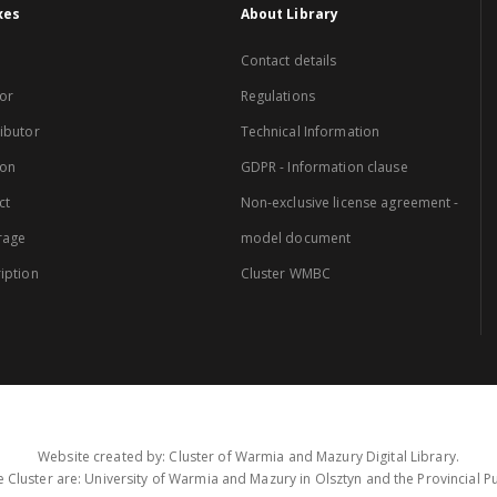
xes
About Library
Contact details
or
Regulations
ibutor
Technical Information
ion
GDPR - Information clause
ct
Non-exclusive license agreement -
rage
model document
iption
Cluster WMBC
Website created by: Cluster of Warmia and Mazury Digital Library.
 Cluster are: University of Warmia and Mazury in Olsztyn and the Provincial Pub