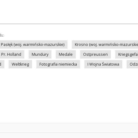
ds:
Pasłęk (woj. warmińsko-mazurskie)
Krosno (woj. warmińsko-mazurskie
Pr. Holland
Mundury
Medale
Ostpreussen
Kriegsgefa
d
Weltkrieg
Fotografia niemiecka
I Wojna Światowa
Odz