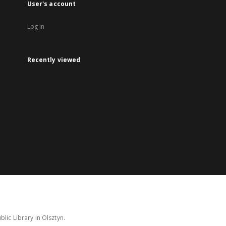
User's account
Log in
Recently viewed
lic Library in Olsztyn.