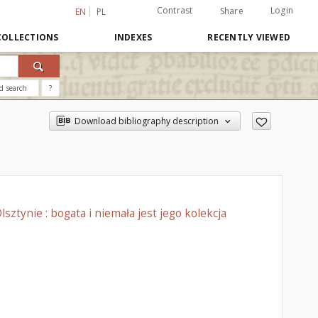
Contrast
Login
Share
EN
PL
COLLECTIONS
INDEXES
RECENTLY VIEWED
d search
?
Download bibliography description
ztynie : bogata i niemała jest jego kolekcja