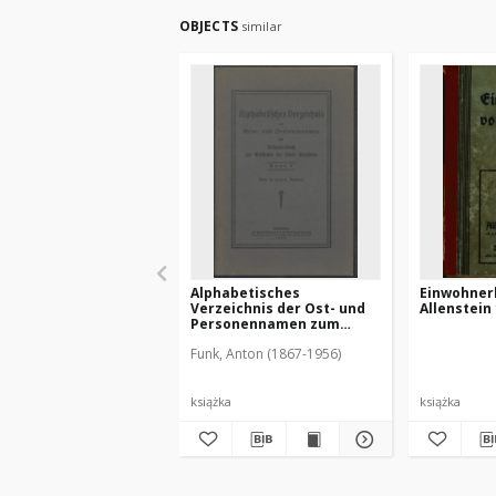
OBJECTS
similar
Alphabetisches
Einwohner
Verzeichnis der Ost- und
Allenstein
Personennamen zum
Urkundenbuch zur
Funk, Anton (1867-1956)
Geschichte der Stadt
Allenstein
książka
książka