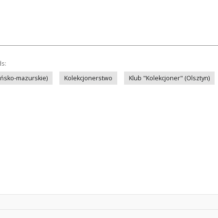
ds:
ińsko-mazurskie)
Kolekcjonerstwo
Klub "Kolekcjoner" (Olsztyn)