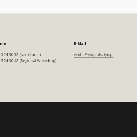
one
E-Mail
 524 90 32 (secretariat)
wmbc@wbp.olsztyn.pl
 524 90 48 (Regional Workshop)