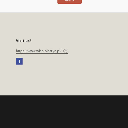
Visit us!
https://www.wbp.olsztyn.pl/