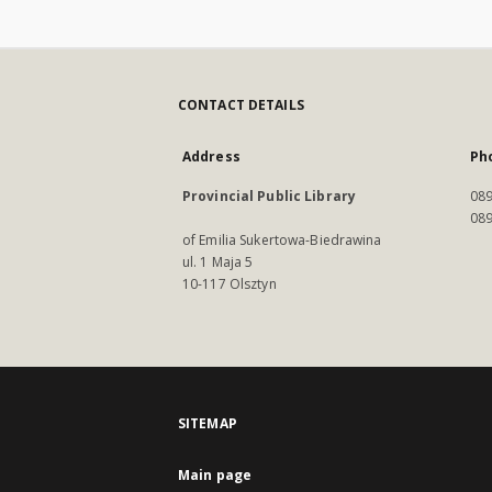
CONTACT DETAILS
Address
Ph
Provincial Public Library
089
089
of Emilia Sukertowa-Biedrawina
ul. 1 Maja 5
10-117 Olsztyn
SITEMAP
Main page