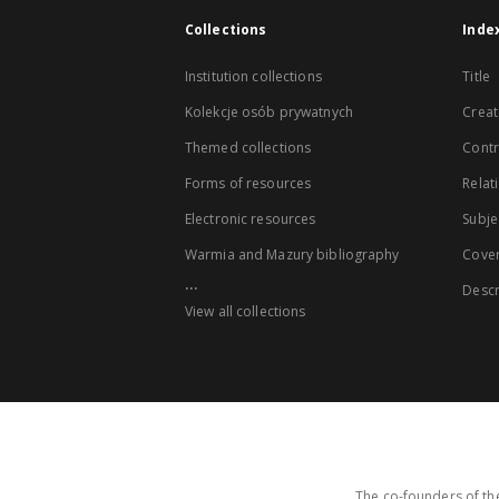
Collections
Inde
Institution collections
Title
Kolekcje osób prywatnych
Creat
Themed collections
Contr
Forms of resources
Relat
Electronic resources
Subje
Warmia and Mazury bibliography
Cove
...
Descr
View all collections
The co-founders of the