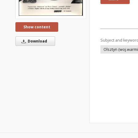
Show content
Subject and keywor
Download
Olsztyn (woj.warm