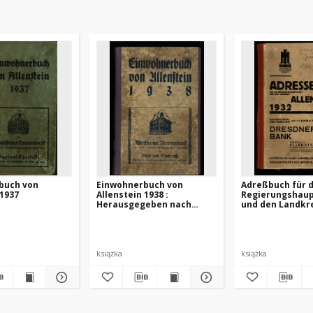
buch von
Einwohnerbuch von
Adreßbuch für d
 1937
Allenstein 1938 :
Regierungshaup
Herausgegeben nach
und den Landkr
umtlichen Anterlagen in
Allenstein 1932
Verbindung mit dem
Einwohnermeldeamt der
Stadt Allenstein
książka
książka