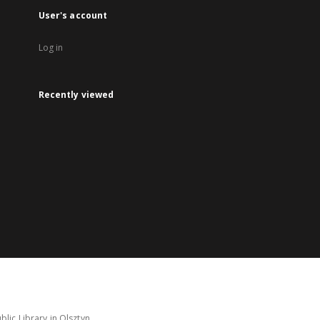
User's account
Log in
Recently viewed
lic Library in Olsztyn.