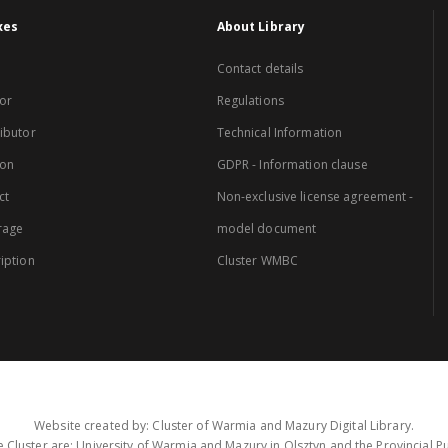
xes
About Library
Contact details
or
Regulations
ibutor
Technical Information
ion
GDPR - Information clause
ct
Non-exclusive license agreement -
rage
model document
iption
Cluster WMBC
Website created by: Cluster of Warmia and Mazury Digital Library.
 Cluster are: University of Warmia and Mazury in Olsztyn and the Provincial Pub