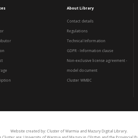
xes
About Library
Contact details
or
Regulations
ibutor
Technical Information
ion
GDPR - Information clause
ct
Non-exclusive license agreement -
rage
model document
iption
Cluster WMBC
Website created by: Cluster of Warmia and Mazury Digital Library.
 Cluster are: University of Warmia and Mazury in Olsztyn and the Provincial Pub