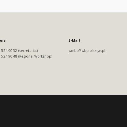
one
E-Mail
 524 90 32 (secretariat)
wmbc@wbp.olsztyn.pl
 524 90 48 (Regional Workshop)