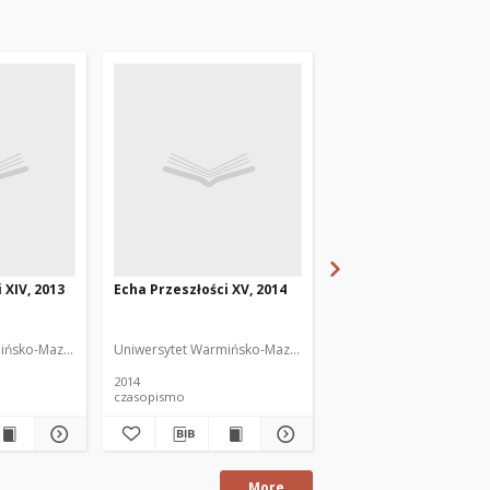
 XIV, 2013
Echa Przeszłości XV, 2014
Echa Przeszłości XVI,
ińsko-Mazurski
Uniwersytet Warmińsko-Mazurski
Uniwersytet Warmińsko
2014
2015
czasopismo
czasopismo
More