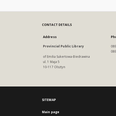
CONTACT DETAILS
Address
Ph
Provincial Public Library
089
089
of Emilia Sukertowa-Biedrawina
ul. 1 Maja 5
10-117 Olsztyn
SITEMAP
Main page