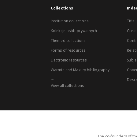
Collections
Inde
Institution collections
Title
Kolekcje osób prywatnych
Creat
Themed collections
Contr
Forms of resources
Relat
Electronic resources
Subje
Warmia and Mazury bibliography
Cove
...
Descr
View all collections
The co-founders of the