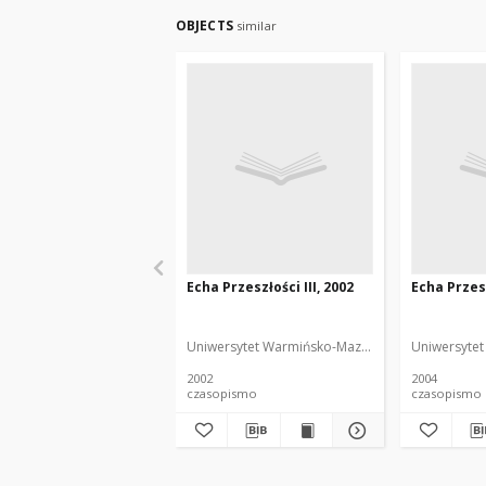
OBJECTS
similar
Echa Przeszłości III, 2002
Echa Przesz
Uniwersytet Warmińsko-Mazurski
Uniwersytet
2002
2004
czasopismo
czasopismo