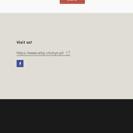
Visit us!
https://www.wbp.olsztyn.pl/