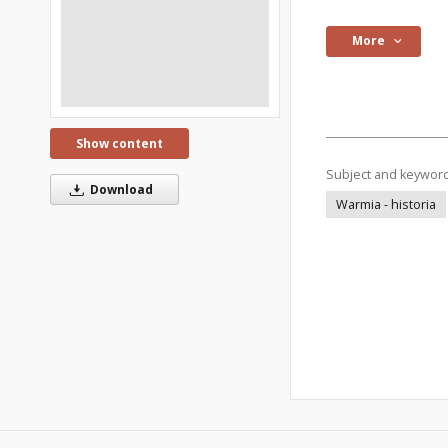
More
Show content
Subject and keywor
Download
Warmia - historia