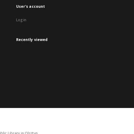
User's account
Log in
Recently viewed
lic Library in Olsztyn.