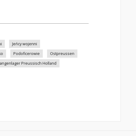
i
Jeńcy wojenni
ko
Podoficerowie
Ostpreussen
fangenlager Preussisch Holland