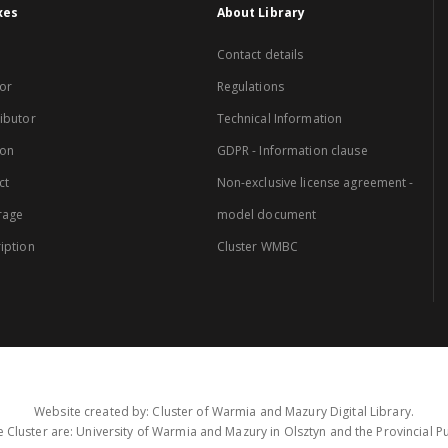
xes
About Library
Contact details
or
Regulations
ibutor
Technical Information
ion
GDPR - Information clause
ct
Non-exclusive license agreement -
rage
model document
iption
Cluster WMBC
Website created by: Cluster of Warmia and Mazury Digital Library.
 Cluster are: University of Warmia and Mazury in Olsztyn and the Provincial Pub