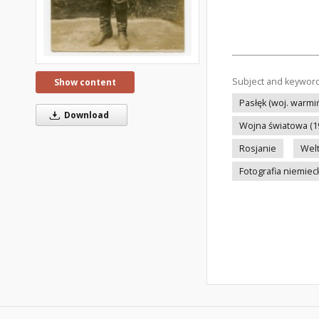
Subject and keywor
Show content
Pasłęk (woj. warm
Download
Wojna światowa (1
Rosjanie
Welt
Fotografia niemiec