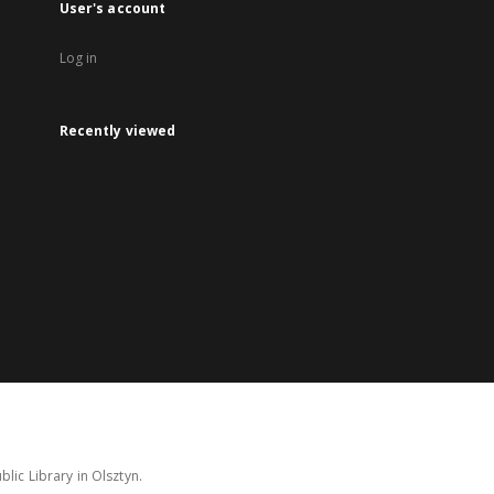
User's account
Log in
Recently viewed
lic Library in Olsztyn.