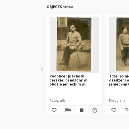
OBJECTS
similar
Podoficer piechoty
Trzej żołn
carskiej osadzony w
osadzeni w
obozie jenieckim w
jenieckim 
Preussisch Holland
Holland (P
(Pasłęk).
Fotografia
Fotografia