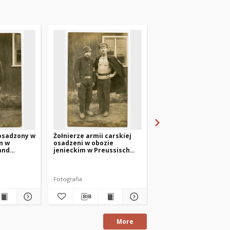
 osadzony w
Żołnierze armii carskiej
Oficer carski osadzo
m w
osadzeni w obozie
obozie jenieckim w
and
jenieckim w Preussisch
Preussisch Holland
Holland (Pasłęk).
(Pasłęk)
Fotografia
Fotografia
More