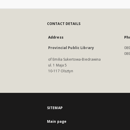
CONTACT DETAILS
Address
Ph
Provincial Public Library
089
089
of Emilia Sukertowa-Biedrawina
ul. 1 Maja 5
10-117 Olsztyn
SITEMAP
Main page