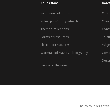
Collections
Inde
Institution collections
Title
Kolekcje osób prywatnych
Creat
Themed collections
Contr
Forms of resources
Relat
Electronic resources
Subje
Warmia and Mazury bibliography
Cove
...
Descr
View all collections
The co-founders of the