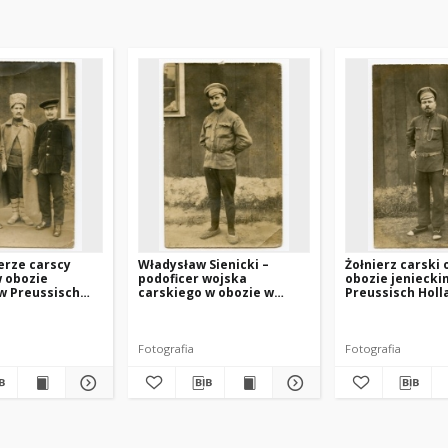
ierze carscy
Władysław Sienicki –
Żołnierz carski
 obozie
podoficer wojska
obozie jeniecki
w Preussisch
carskiego w obozie w
Preussisch Holl
asłęk)
Preussisch Holland
(Pasłęk)
(Pasłęk)
Fotografia
Fotografia