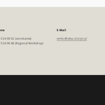
one
E-Mail
 524 90 32 (secretariat)
wmbc@wbp.olsztyn.pl
 524 90 48 (Regional Workshop)