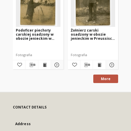
Podoficer piechoty
Żołnierz carski
Po
carskiej osadzony w
osadzony w obozie
ca
obozie jenieckim w
jenieckim w Preussisch
ob
Preussisch Holland
Holland (Pasłęk)
Pr
(Pasłęk).
(P
Fotografia
Fotografia
Fot
More
CONTACT DETAILS
Address