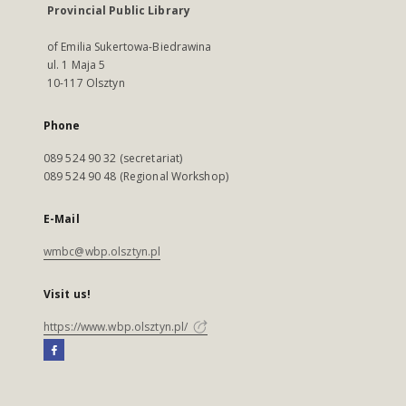
Provincial Public Library
of Emilia Sukertowa-Biedrawina
ul. 1 Maja 5
10-117 Olsztyn
Phone
089 524 90 32 (secretariat)
089 524 90 48 (Regional Workshop)
E-Mail
wmbc@wbp.olsztyn.pl
Visit us!
https://www.wbp.olsztyn.pl/