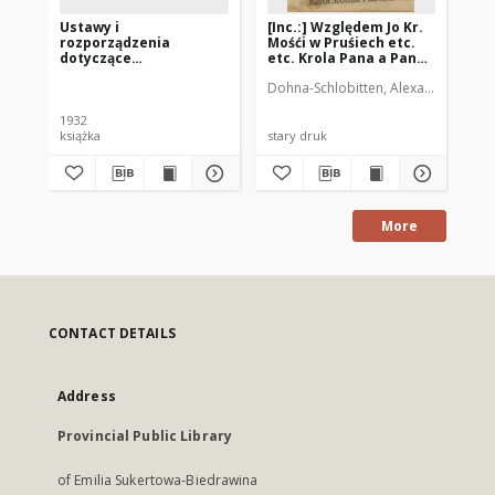
Ustawy i
[Inc.:] Względem Jo Kr.
We
rozporządzenia
Mośći w Pruśiech etc.
ui
dotyczące
etc. Krola Pana a Pana
wp
uregulowania obrotu
naszego wszem wobec
pr
Dohna-Schlobitten, Alexander zu (16
cukrem i
y Każdemu zosobna
ob
opodatkowania cukru
ogłaszając
w Polsce
1932
książka
stary druk
do
More
CONTACT DETAILS
Address
Provincial Public Library
of Emilia Sukertowa-Biedrawina