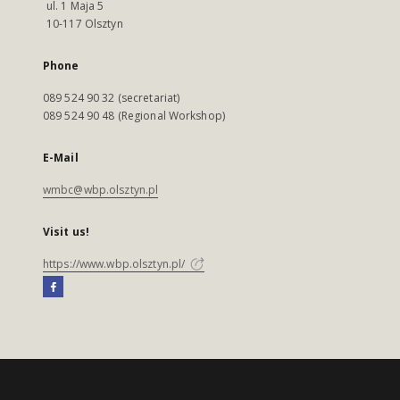
ul. 1 Maja 5
10-117 Olsztyn
Phone
089 524 90 32 (secretariat)
089 524 90 48 (Regional Workshop)
E-Mail
wmbc@wbp.olsztyn.pl
Visit us!
https://www.wbp.olsztyn.pl/