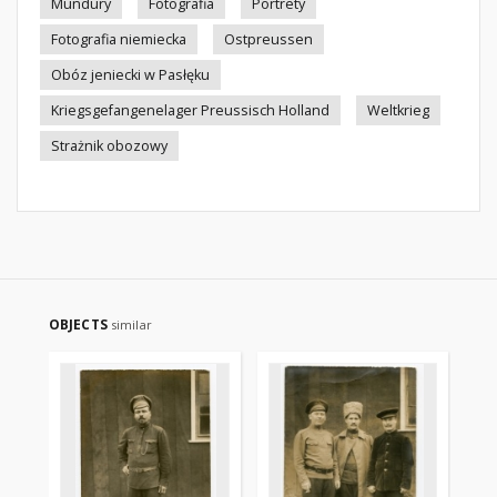
Mundury
Fotografia
Portrety
Fotografia niemiecka
Ostpreussen
Obóz jeniecki w Pasłęku
Kriegsgefangenelager Preussisch Holland
Weltkrieg
Strażnik obozowy
OBJECTS
similar