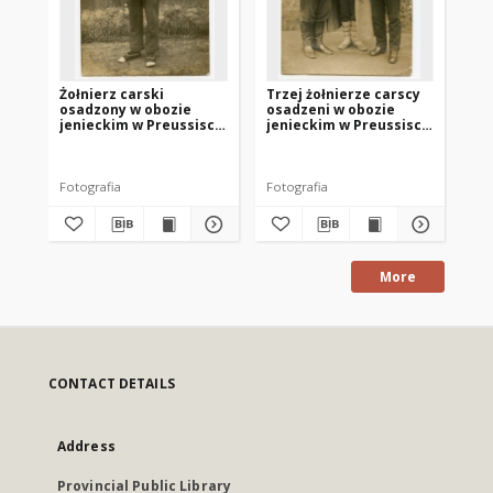
Żołnierz carski
Trzej żołnierze carscy
Wł
osadzony w obozie
osadzeni w obozie
po
jenieckim w Preussisch
jenieckim w Preussisch
ca
Holland (Pasłęk)
Holland (Pasłęk)
Pr
(P
Fotografia
Fotografia
Fot
More
CONTACT DETAILS
Address
Provincial Public Library