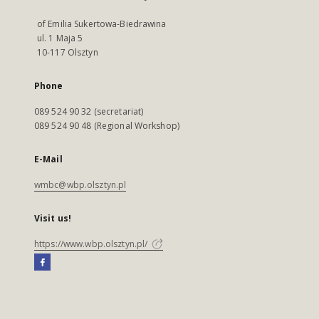
of Emilia Sukertowa-Biedrawina
ul. 1 Maja 5
10-117 Olsztyn
Phone
089 524 90 32 (secretariat)
089 524 90 48 (Regional Workshop)
E-Mail
wmbc@wbp.olsztyn.pl
Visit us!
https://www.wbp.olsztyn.pl/