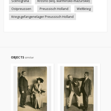
Scenografia
Krosno (woj. warmińsko-mazurskie)
Ostpreussen
Preussisch Holland
Weltkrieg
Kriegsgefangenelager Preussisch Holland
OBJECTS
similar