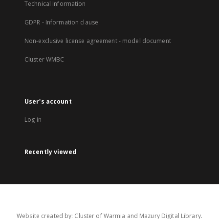
Technical Information
GDPR - Information clause
Non-exclusive license agreement - model document
Cluster WMBC
User's account
Log in
Recently viewed
Website created by: Cluster of Warmia and Mazury Digital Library.