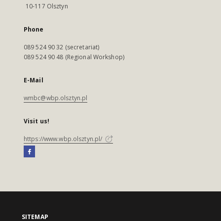
10-117 Olsztyn
Phone
089 524 90 32 (secretariat)
089 524 90 48 (Regional Workshop)
E-Mail
wmbc@wbp.olsztyn.pl
Visit us!
https://www.wbp.olsztyn.pl/
SITEMAP