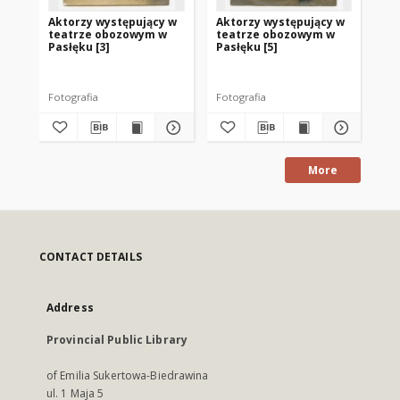
Aktorzy występujący w
Aktorzy występujący w
Ak
teatrze obozowym w
teatrze obozowym w
te
Pasłęku [3]
Pasłęku [5]
Pas
Fotografia
Fotografia
Fot
More
CONTACT DETAILS
Address
Provincial Public Library
of Emilia Sukertowa-Biedrawina
ul. 1 Maja 5