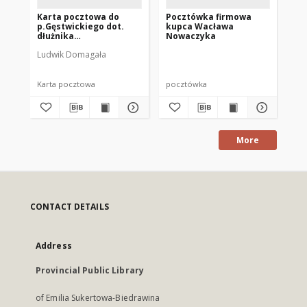
Karta pocztowa do
Pocztówka firmowa
Po
p.Gęstwickiego dot.
kupca Wacława
Wa
dłużnika
Nowaczyka
dot
Zakrzewskiego
wi
Ludwik Domagała
Sta
ko
Karta pocztowa
pocztówka
po
More
CONTACT DETAILS
Address
Provincial Public Library
of Emilia Sukertowa-Biedrawina