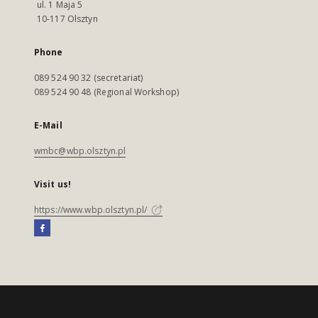
ul. 1 Maja 5
10-117 Olsztyn
Phone
089 524 90 32 (secretariat)
089 524 90 48 (Regional Workshop)
E-Mail
wmbc@wbp.olsztyn.pl
Visit us!
https://www.wbp.olsztyn.pl/