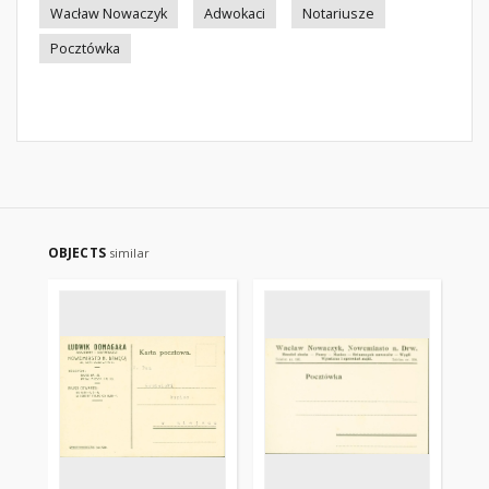
Wacław Nowaczyk
Adwokaci
Notariusze
Pocztówka
OBJECTS
similar