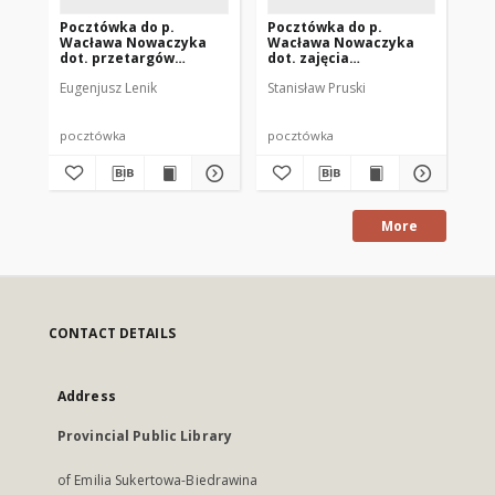
Pocztówka do p.
Pocztówka do p.
We
Wacława Nowaczyka
Wacława Nowaczyka
Gę
dot. przetargów
dot. zajęcia
komorniczych
wierzytelności przez
Eugenjusz Lenik
Stanisław Pruski
komornika
pocztówka
pocztówka
dok
More
CONTACT DETAILS
Address
Provincial Public Library
of Emilia Sukertowa-Biedrawina