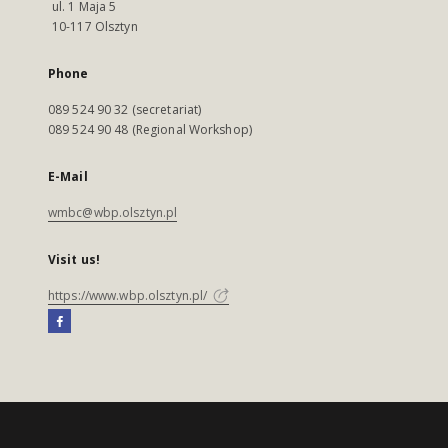
ul. 1 Maja 5
10-117 Olsztyn
Phone
089 524 90 32 (secretariat)
089 524 90 48 (Regional Workshop)
E-Mail
wmbc@wbp.olsztyn.pl
Visit us!
https://www.wbp.olsztyn.pl/