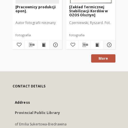
[Pracownicy produkcji
[Zakład Termicznej
[N
opon].
Stabilizacji Kordów w
ma
OZOS Olsztyn]
Ol
Op
Autor fotografii nieznany
Czerniewski, Ryszard. Fot.
Aut
fotografia
fotografia
fot
More
CONTACT DETAILS
Address
Provincial Public Library
of Emilia Sukertowa-Biedrawina