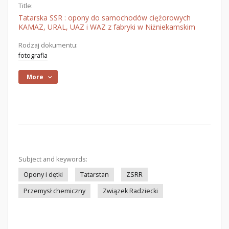
Title:
Tatarska SSR : opony do samochodów ciężorowych
KAMAZ, URAL, UAZ i WAZ z fabryki w Niżniekamskim
Rodzaj dokumentu:
fotografia
More
Subject and keywords:
Opony i dętki
Tatarstan
ZSRR
Przemysł chemiczny
Związek Radziecki