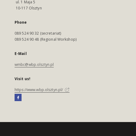
ul. 1 Maja 5
10-117 Olsztyn
Phone
089 524 90 32 (secretariat)
089 524 90 48 (Regional Workshop)
E-Mail
wmbc@wbp.olsztyn.pl
Visit us!
https://www.wbp.olsztyn.pl/