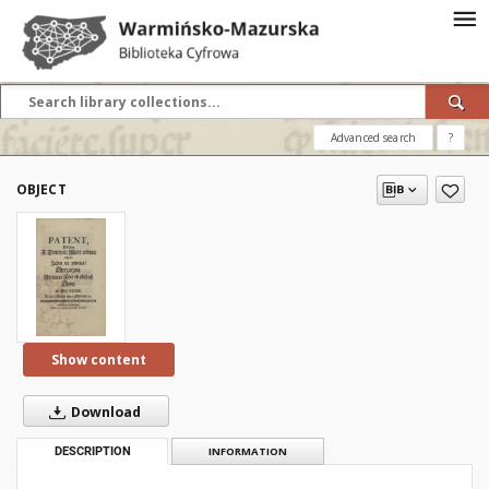
Advanced search
?
OBJECT
Show content
Download
DESCRIPTION
INFORMATION