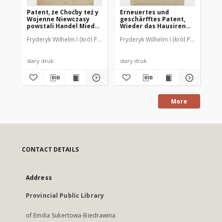
Patent, że Choćby teź y
Erneuertes und
Po
Wojenne Niewczasy
geschärfftes Patent,
Po
powstali Handel Miedzy
Wieder das Hausiren
żad
Krolestwem Pruskim y
Auf dem platten Lande.
Cu
Fryderyk Wilhelm I (król Prus ; 1688-1740).
Fryderyk Wilhelm I (król Prus ; 1688-
Reusner, Johann Friedrich (
Fry
Cudzym Narodem
De Dato Berlin, den 27
Za
Jednakźe Przez poł
Martii 1737
Ber
Roka ma być wolny.
De
Datowany w Krolewcu
stary druk
stary druk
sta
dnia 23. Maja 1725
More
CONTACT DETAILS
Address
Provincial Public Library
of Emilia Sukertowa-Biedrawina