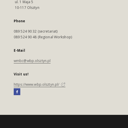
ul. 1 Maja 5
10-117 Olsztyn
Phone
089 524 90 32 (secretariat)
089 524 90 48 (Regional Workshop)
E-Mail
wmbc@wbp.olsztyn.pl
Visit us!
https://www.wbp.olsztyn.pl/