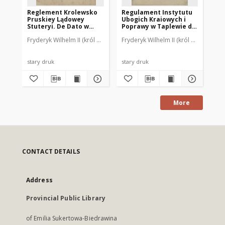
Reglement Krolewsko
Regulament Instytutu
Ge
Pruskiey Lądowey
Ubogich Kraiowych i
von
Stuteryi. De Dato w
Poprawy w Taplewie dla
in
Berlinie, dnia 30. Lipca
prowincyi Wschodnich
Au
Fryderyk Wilhelm II (król Prus ; 1744-1797)
Fryderyk Wilhelm II (król Prus ; 1744
Hartung, Gottlieb Lebrecht 
Fry
1787
Prus, Warmii, Litwy i
De
powiatow tak
En
Kwiedzyńskiego jako i
Ber
Prabutskiego. W
De
stary druk
stary druk
sta
Berlinie dn. 31 go
Oktobra 1793
More
CONTACT DETAILS
Address
Provincial Public Library
of Emilia Sukertowa-Biedrawina