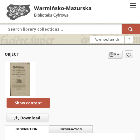
Advanced search
?
OBJECT
Show content
Download
DESCRIPTION
INFORMATION