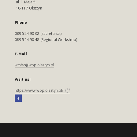
ul. 1 Maja 5
10-117 Olsztyn
Phone
089 524 90 32 (secretariat)
089 524 90 48 (Regional Workshop)
E-Mail
wmbc@wbp.olsztyn.pl
Visit us!
https://www.wbp.olsztyn.pl/