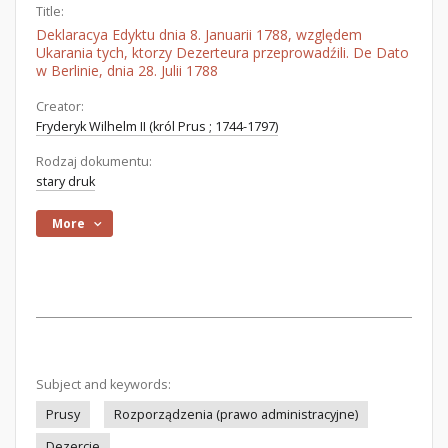
Title:
Deklaracya Edyktu dnia 8. Januarii 1788, względem
Ukarania tych, ktorzy Dezerteura przeprowadźili. De Dato
w Berlinie, dnia 28. Julii 1788
Creator:
Fryderyk Wilhelm II (król Prus ; 1744-1797)
Rodzaj dokumentu:
stary druk
More
Subject and keywords:
Prusy
Rozporządzenia (prawo administracyjne)
Dezercje