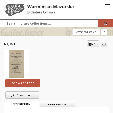
Advanced search
?
OBJECT
Show content
Download
DESCRIPTION
INFORMATION