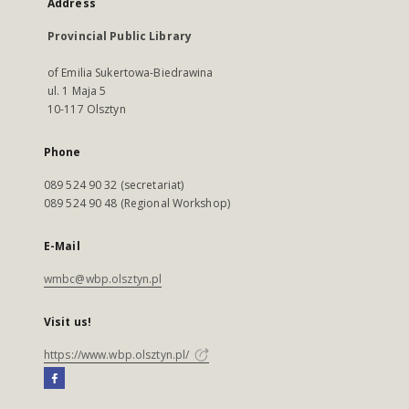
Address
Provincial Public Library
of Emilia Sukertowa-Biedrawina
ul. 1 Maja 5
10-117 Olsztyn
Phone
089 524 90 32 (secretariat)
089 524 90 48 (Regional Workshop)
E-Mail
wmbc@wbp.olsztyn.pl
Visit us!
https://www.wbp.olsztyn.pl/