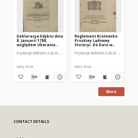
Deklaracya Edyktu dnia
Reglement Krolewsko
Ed
8. Januarii 1788,
Pruskiey Lądowey
Sp
względem Ukarania
Stuteryi. De Dato w
Ub
tych, ktorzy
Berlinie, dnia 30. Lipca
op
Fryderyk Wilhelm II (król Prus ; 1744-1797)
Fryderyk Wilhelm II (król Prus ; 1744
Hartung, Gottlieb Lebrecht 
Fry
Dezerteura
1787
za
przeprowadźili. De
Ka
Dato w Berlinie, dnia 28.
pr
Julii 1788
po
stary druk
stary druk
sta
Ża
y ć
Po
21
More
CONTACT DETAILS