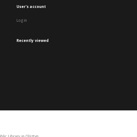
User's account
Log in
Recently viewed
lic Library in Olsztyn.