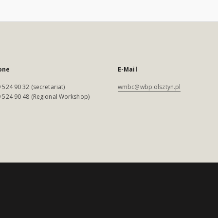
one
E-Mail
 524 90 32 (secretariat)
wmbc@wbp.olsztyn.pl
 524 90 48 (Regional Workshop)