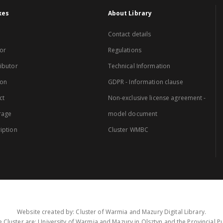
xes
About Library
Contact details
or
Regulations
ibutor
Technical Information
ion
GDPR - Information clause
ct
Non-exclusive license agreement -
rage
model document
iption
Cluster WMBC
Website created by: Cluster of Warmia and Mazury Digital Library.
 Cluster are: University of Warmia and Mazury in Olsztyn and the Provincial Pub