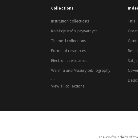
Collections
Inde
Institution collections
Title
Kolekcje osób prywatnych
Creat
Themed collections
Contr
Forms of resources
Relat
Electronic resources
Subje
Warmia and Mazury bibliography
Cove
...
Descr
View all collections
The co-founders of the