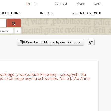
Contrast
Login
Share
EN
PL
COLLECTIONS
INDEXES
RECENTLY VIEWED
d search
?
Download bibliography description
wskiego, y wszystkich Prowincyi należących : Na
 ostatniego Seymu uchwalone. [Vol. 3], [Ab Anno