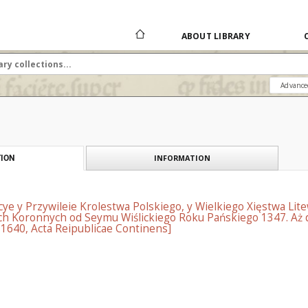
ABOUT LIBRARY
Advance
INFORMATION
ION
ye y Przywileie Krolestwa Polskiego, y Wielkiego Xięstwa Lite
h Koronnych od Seymu Wiślickiego Roku Pańskiego 1347. Aż do
1640, Acta Reipublicae Continens]