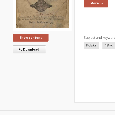
More
Show content
Subject and keywor
Polska
18 w.
Download