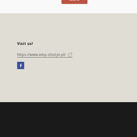
Visit us!
https://www.wbp.olsztyn.pl/