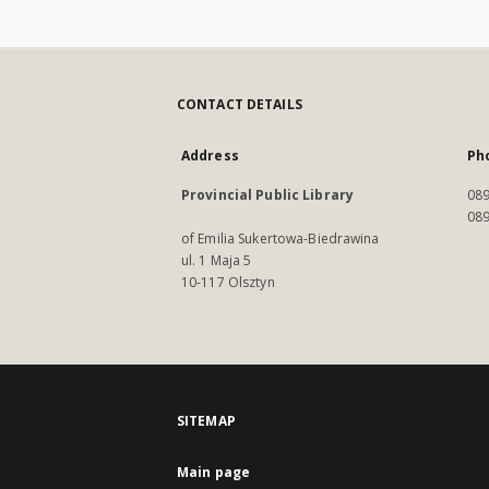
CONTACT DETAILS
Address
Ph
Provincial Public Library
089
089
of Emilia Sukertowa-Biedrawina
ul. 1 Maja 5
10-117 Olsztyn
SITEMAP
Main page