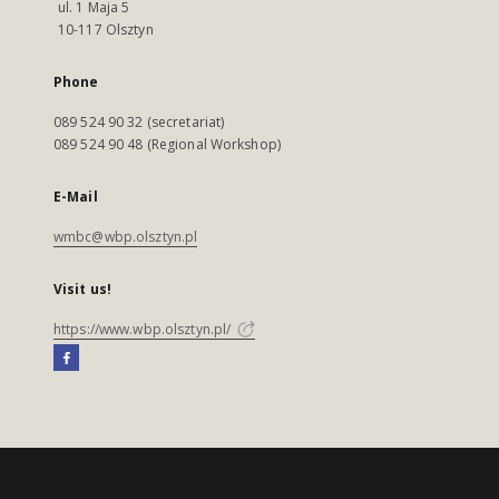
ul. 1 Maja 5
10-117 Olsztyn
Phone
089 524 90 32 (secretariat)
089 524 90 48 (Regional Workshop)
E-Mail
wmbc@wbp.olsztyn.pl
Visit us!
https://www.wbp.olsztyn.pl/