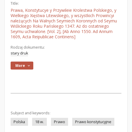
Title:
Prawa, Konstytucye y Przywileie Krolestwa Polskiego, y
Wielkiego Xięstwa Litewskiego, y wszystkich Prowincyi
należących Na Walnych Seymiech Koronnych od Seymu
Wiślickiego Roku Pańskiego 1347. Aż do ostatniego
Seymu uchwalone. [Vol. 2], [Ab Anno 1550. Ad Annum
1609, Acta Reipublicae Continens]
Rodzaj dokumentu:
stary druk
More
Subject and keywords:
Polska
18 w.
Prawo
Prawo konstytucyjne