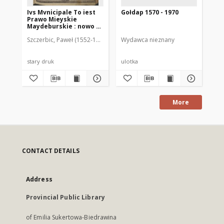
Ivs Mvnicipale To iest
Gołdap 1570 - 1970
Sp
Prawo Mieyskie
Pr
Maydeburskie : nowo z
Ma
Lacińskiego y z
po
Szczerbic, Paweł (1552-1609). Tłumacz
Wydawca nieznany
Szc
Niemieckiego na Polski
La
ięzyk z pilnością y
Ni
wiernie przełożone
ex
a n
stary druk
ulotka
sta
pil
pr
More
CONTACT DETAILS
Address
Provincial Public Library
of Emilia Sukertowa-Biedrawina