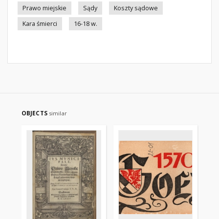
Prawo miejskie
Sądy
Koszty sądowe
Kara śmierci
16-18 w.
OBJECTS
similar