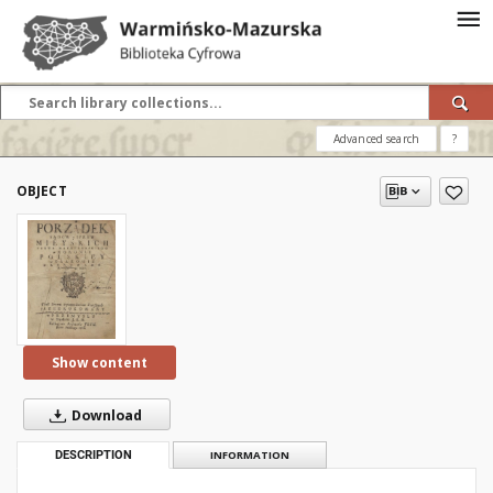
Advanced search
?
OBJECT
Show content
Download
DESCRIPTION
INFORMATION