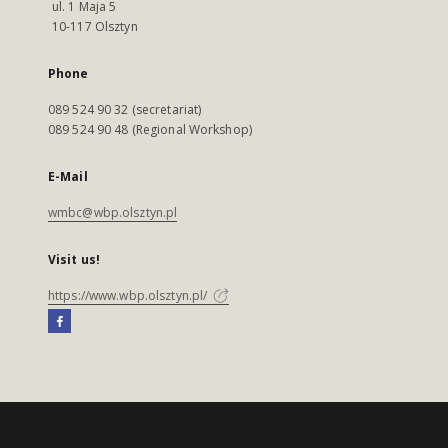
ul. 1 Maja 5
10-117 Olsztyn
Phone
089 524 90 32 (secretariat)
089 524 90 48 (Regional Workshop)
E-Mail
wmbc@wbp.olsztyn.pl
Visit us!
https://www.wbp.olsztyn.pl/