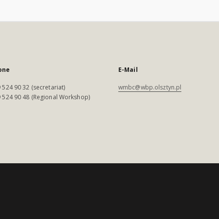
one
E-Mail
 524 90 32 (secretariat)
wmbc@wbp.olsztyn.pl
 524 90 48 (Regional Workshop)