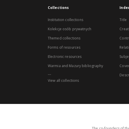
Collections
Inde
Institution collections
Title
Kolekcje osób prywatnych
Creat
Themed collections
Contr
Forms of resources
Relat
Electronic resources
Subje
Warmia and Mazury bibliography
Cove
...
Descr
View all collections
The co-founders of the