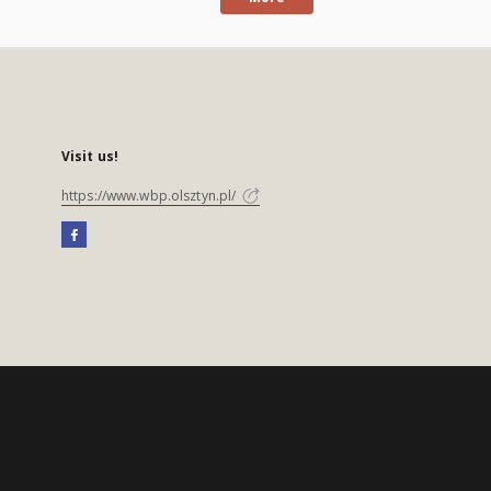
Visit us!
https://www.wbp.olsztyn.pl/