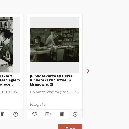
rskie z
[Bibliotekarze Miejskiej
[Bibliotekarka Maria
 Maciągiem
Biblioteki Publicznej w
Piątkowska w pracy. 
iotece
Mrągowie. 2]
ągowie. 2]
(1919-1983). Fot.
Gołowicz, Wacław (1919-1983). Fot.
fotografia
fotografia
More