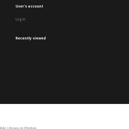
User's account
Log in
Recently viewed
lic Library in Olsztyn.