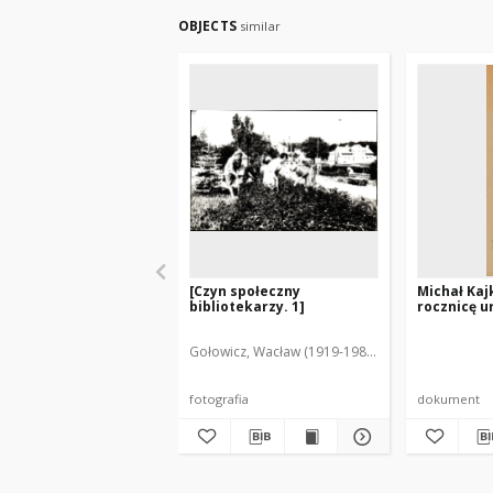
OBJECTS
similar
[Czyn społeczny
Michał Kaj
bibliotekarzy. 1]
rocznicę u
Gołowicz, Wacław (1919-1983). Fot.
fotografia
dokument