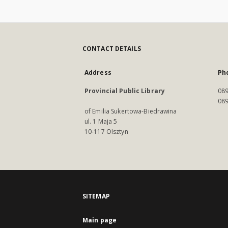
CONTACT DETAILS
Address
Ph
Provincial Public Library
089
089
of Emilia Sukertowa-Biedrawina
ul. 1 Maja 5
10-117 Olsztyn
SITEMAP
Main page