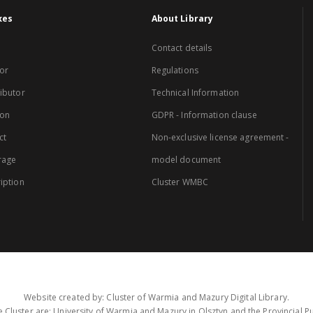
xes
About Library
Contact details
or
Regulations
ibutor
Technical Information
ion
GDPR - Information clause
ct
Non-exclusive license agreement -
rage
model document
iption
Cluster WMBC
Website created by: Cluster of Warmia and Mazury Digital Library.
 Cluster are: University of Warmia and Mazury in Olsztyn and the Provincial Pub