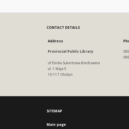
CONTACT DETAILS
Address
Ph
Provincial Public Library
089
089
of Emilia Sukertowa-Biedrawina
ul. 1 Maja 5
10-117 Olsztyn
SITEMAP
Main page