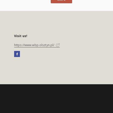
Visit us!
https://www.wbp.olsztyn.pl/