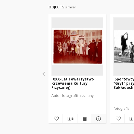
OBJECTS
similar
[XXX-Lat Towarzystwo
[Sportowc
Krzewienia Kultury
"Gryf" prz
Fizycznej]
Zakładach 
Autor fotografii nieznany
fotografia