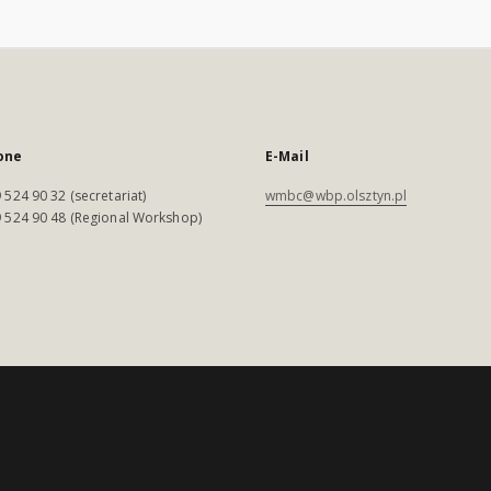
one
E-Mail
 524 90 32 (secretariat)
wmbc@wbp.olsztyn.pl
 524 90 48 (Regional Workshop)