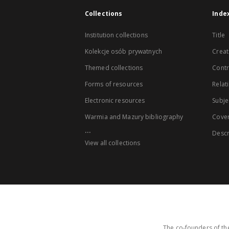
Collections
Inde
Institution collections
Title
Kolekcje osób prywatnych
Creat
Themed collections
Contr
Forms of resources
Relat
Electronic resources
Subje
Warmia and Mazury bibliography
Cove
...
Descr
View all collections
The co-founders of the