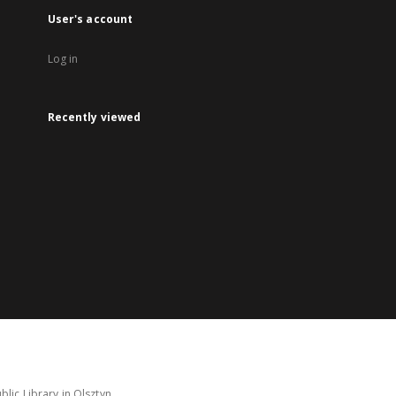
User's account
Log in
Recently viewed
lic Library in Olsztyn.