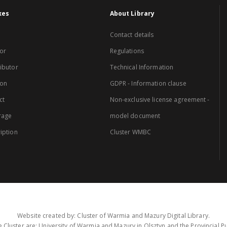
xes
About Library
Contact details
or
Regulations
ibutor
Technical Information
ion
GDPR - Information clause
ct
Non-exclusive license agreement -
rage
model document
iption
Cluster WMBC
Website created by: Cluster of Warmia and Mazury Digital Library.
 Cluster are: University of Warmia and Mazury in Olsztyn and the Provincial Pub