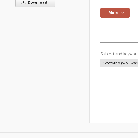
Download
More
Subject and keywor
Szczytno (woj. wa