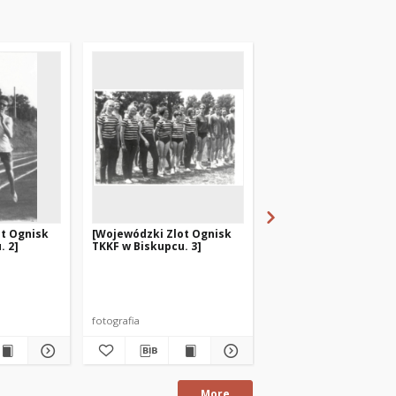
ot Ognisk
[Wojewódzki Zlot Ognisk
[Obchody piętnastole
. 2]
TKKF w Biskupcu. 3]
istnienia TKKF "Gryf"
Olsztyńskich Zakład
Graficznych
fotografia
fotografia
More