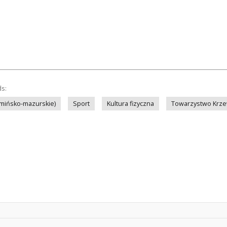
ds:
rmińsko-mazurskie)
Sport
Kultura fizyczna
Towarzystwo Krzew