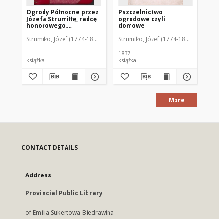
Ogrody Północne przez
Pszczelnictwo
Og
Józefa Strumiłłę, radcę
ogrodowe czyli
Zb
honorowego,
domowe
ro
cesarskich towarzystw,
pi
Strumiłło, Józef (1774-1847)
Strumiłło, Józef (1774-1847)
Str
wiejskiego
ow
gospodarstwa, tudzież
oz
miłośników
in
1837
182
ogrodnictwa
tr
książka
książka
ksi
rzeczywistego członka
or
i kawalera : wydanie
ut
czwarte poprawne z
kw
dziesięcią tablicami
litografowanemi,
More
zawierającemi 70 figur,
plan i widok ogrodu
angielskiego. Tom II
CONTACT DETAILS
Address
Provincial Public Library
of Emilia Sukertowa-Biedrawina