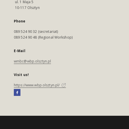
ul. 1 Maja 5
10-117 Olsztyn
Phone
089 524 90 32 (secretariat)
089 524 90 48 (Regional Workshop)
E-Mail
wmbc@wbp.olsztyn.pl
Visit us!
https://www.wbp.olsztyn.pl/