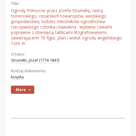
Title:
Ogrody Północne przez Józefa Strumiłłę, radcę
honorowego, cesarskich towarzystw, wiejskiego
gospodarstwa, tudzież miłośników ogrodnictwa
rzeczywistego członka i kawalera : wydanie czwarte
poprawne z dziesięcią tablicami litografowanemi,
zawierającemi 70 figur, plan i widok ogrodu angielskiego.
Tom III
Creator:
Strumiłło, Józef (1774-1847)
Rodzaj dokumentu:
książka
More