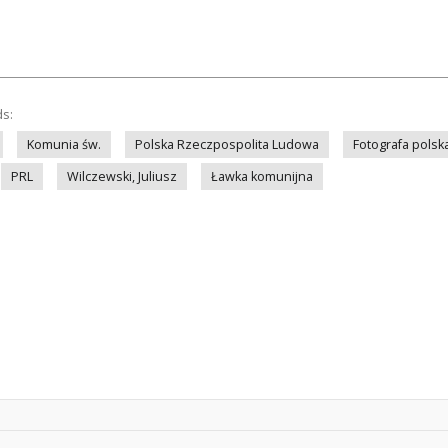
ds:
Komunia św.
Polska Rzeczpospolita Ludowa
Fotografa polsk
PRL
Wilczewski, Juliusz
Ławka komunijna