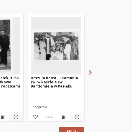
słek, 1956
Urszula Bełza - I Komunia
Urszula Bełza - I Kom
ątkowe
św. w kościele św.
św. [1]
z rodzicami
Bartłomieja w Pasłęku
Fotografia
Fotografia
More