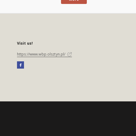
Visit us!
https://www.wbp.olsztyn.pl/