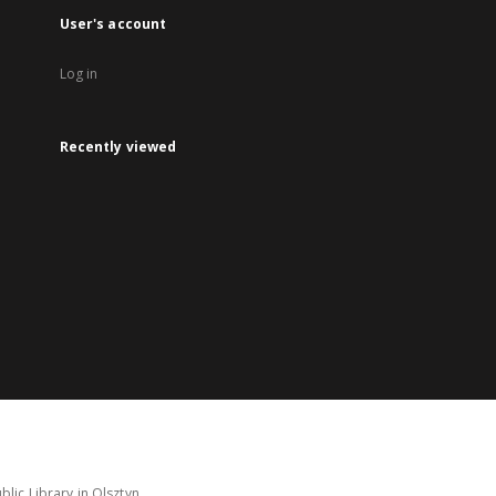
User's account
Log in
Recently viewed
lic Library in Olsztyn.