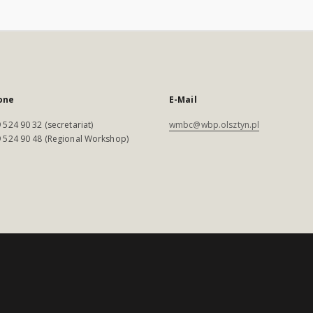
one
E-Mail
 524 90 32 (secretariat)
wmbc@wbp.olsztyn.pl
 524 90 48 (Regional Workshop)