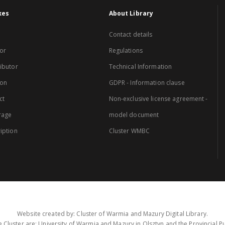
xes
About Library
Contact details
or
Regulations
ibutor
Technical Information
ion
GDPR - Information clause
ct
Non-exclusive license agreement -
rage
model document
iption
Cluster WMBC
Website created by: Cluster of Warmia and Mazury Digital Library.
 Cluster are: University of Warmia and Mazury in Olsztyn and the Provincial Pub