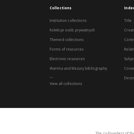
Collections
Inde
Institution collections
Title
Kolekcje osób prywatnych
Creat
Themed collections
Contr
Forms of resources
Relat
Electronic resources
Subje
Warmia and Mazury bibliography
Cove
...
Descr
View all collections
The co-founders of the