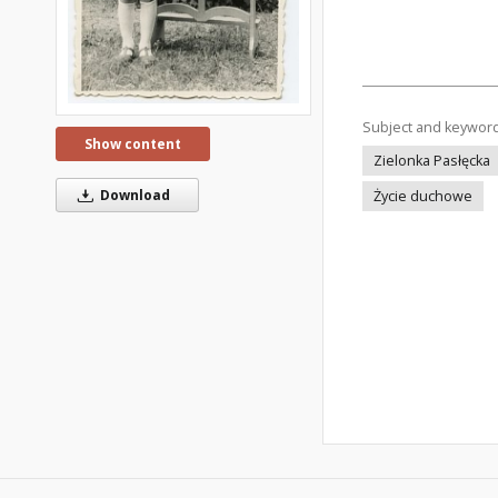
Subject and keywor
Show content
Zielonka Pasłęcka
Download
Życie duchowe