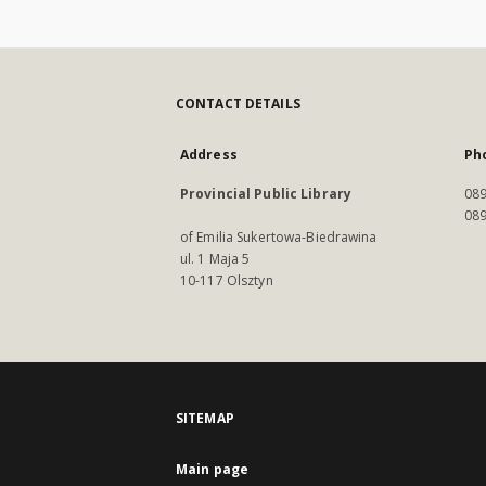
CONTACT DETAILS
Address
Ph
Provincial Public Library
089
089
of Emilia Sukertowa-Biedrawina
ul. 1 Maja 5
10-117 Olsztyn
SITEMAP
Main page