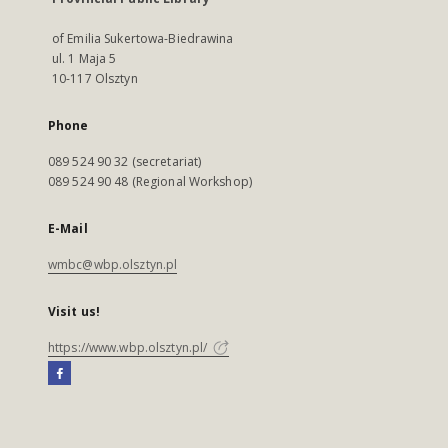
of Emilia Sukertowa-Biedrawina
ul. 1 Maja 5
10-117 Olsztyn
Phone
089 524 90 32 (secretariat)
089 524 90 48 (Regional Workshop)
E-Mail
wmbc@wbp.olsztyn.pl
Visit us!
https://www.wbp.olsztyn.pl/