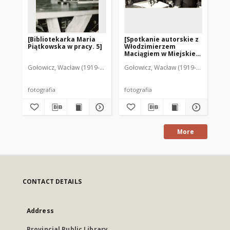
[Bibliotekarka Maria
[Spotkanie autorskie z
[S
Piątkowska w pracy. 5]
Włodzimierzem
Wł
Maciągiem w Miejskiej
Ma
Bibliotece Publicznej w
Bi
Gołowicz, Wacław (1919-1983). Fot.
Gołowicz, Wacław (1919-1983). Fot.
Goł
Mrągowie]
Mr
fotografia
fotografia
fot
More
CONTACT DETAILS
Address
Provincial Public Library