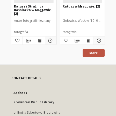
Ratusz i Strażnica
Ratusz w Mrągowie. [2]
Ra
Bośniacka w Mrągowie.
[2]
Autor fotografii nieznany
Gołowicz, Wacław (1919-1983). Fot.
Lew
fotografia
fotografia
fot
More
CONTACT DETAILS
Address
Provincial Public Library
of Emilia Sukertowa-Biedrawina