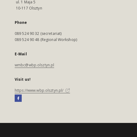
ul. 1 Maja 5
10-117 Olsztyn
Phone
089 524 90 32 (secretariat)
089 524 90 48 (Regional Workshop)
E-Mail
wmbc@wbp.olsztyn.pl
Visit us!
https://www.wbp.olsztyn.pl/