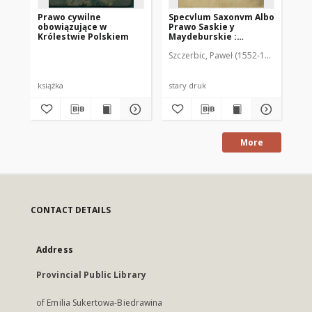
Prawo cywilne
Specvlum Saxonvm Albo
Na
obowiązujące w
Prawo Saskie y
Ob
Królestwie Polskiem
Maydeburskie :
Pru
porządkiem obiecadła z
Ni
Szczerbic, Paweł (1552-1609). Tłuma
Sva
Lacińskich y
Ję
Niemieckich
exemplarzow zebrane,
a na Polski ięzyk z
książka
stary druk
sta
pilnościa y wiernie
przełożone
More
CONTACT DETAILS
Address
Provincial Public Library
of Emilia Sukertowa-Biedrawina