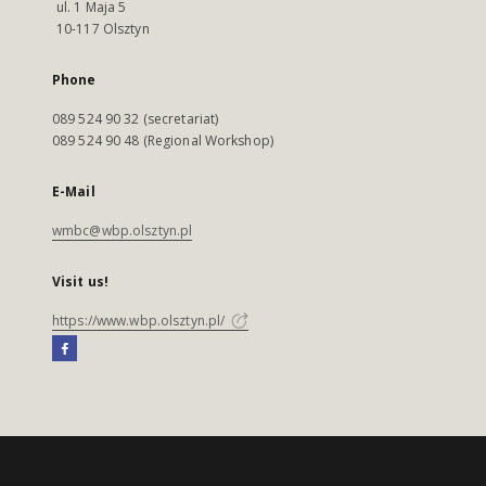
ul. 1 Maja 5
10-117 Olsztyn
Phone
089 524 90 32 (secretariat)
089 524 90 48 (Regional Workshop)
E-Mail
wmbc@wbp.olsztyn.pl
Visit us!
https://www.wbp.olsztyn.pl/