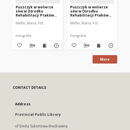
Puszczyk w wolierze
Puszczyk w wolierze
Pu
sów w Ośrodku
sów w Ośrodku
só
Rehabilitacji Ptaków
Rehabilitacji Ptaków
Re
Dzikich w Bukwałdzie.
Dzikich w Bukwałdzie.
Dz
Mellin, Maria. Fot.
Mellin, Maria. Fot.
Mel
[1]
[2]
[1]
fotografia
fotografia
fot
More
CONTACT DETAILS
Address
Provincial Public Library
of Emilia Sukertowa-Biedrawina