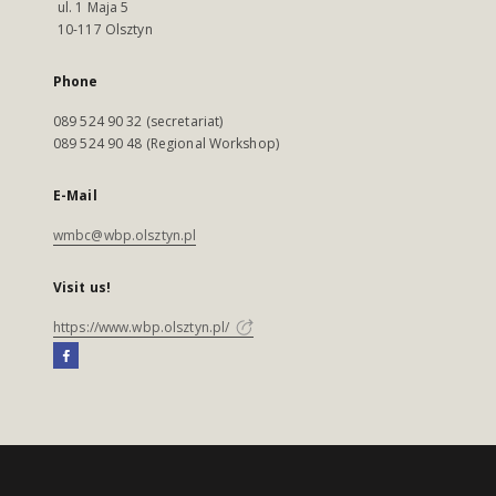
ul. 1 Maja 5
10-117 Olsztyn
Phone
089 524 90 32 (secretariat)
089 524 90 48 (Regional Workshop)
E-Mail
wmbc@wbp.olsztyn.pl
Visit us!
https://www.wbp.olsztyn.pl/