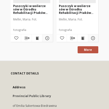
Puszczyki w wolierze
Puszczyk w wolierze
Pu
sów w Ośrodku
sów w Ośrodku
só
Rehabilitacji Ptaków
Rehabilitacji Ptaków
Re
Dzikich w Bukwałdzie.
Dzikich w Bukwałdzie.
Dz
Mellin, Maria. Fot.
Mellin, Maria. Fot.
Mel
[3]
[1]
[2]
fotografia
fotografia
fot
More
CONTACT DETAILS
Address
Provincial Public Library
of Emilia Sukertowa-Biedrawina