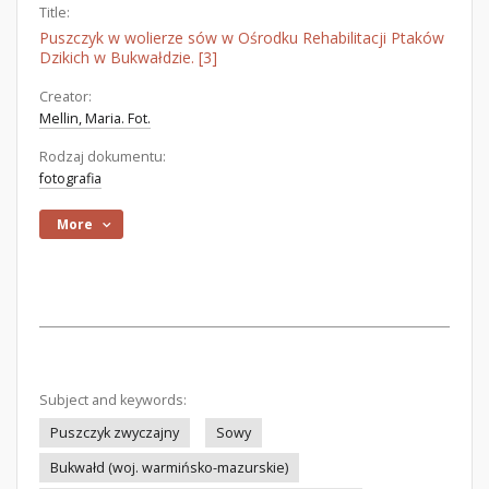
Title:
Puszczyk w wolierze sów w Ośrodku Rehabilitacji Ptaków
Dzikich w Bukwałdzie. [3]
Creator:
Mellin, Maria. Fot.
Rodzaj dokumentu:
fotografia
More
Subject and keywords:
Puszczyk zwyczajny
Sowy
Bukwałd (woj. warmińsko-mazurskie)