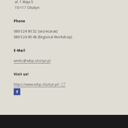
ul. 1 Maja 5
10-117 Olsztyn
Phone
089 524 90 32 (secretariat)
089 524 90 48 (Regional Workshop)
E-Mail
wmbc@wbp.olsztyn.pl
Visit us!
https://www.wbp.olsztyn.pl/