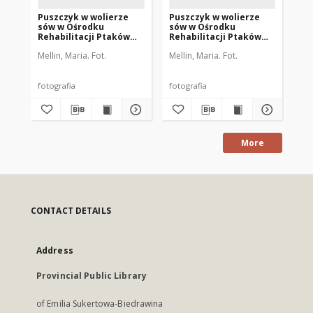
Puszczyk w wolierze
Puszczyk w wolierze
Pu
sów w Ośrodku
sów w Ośrodku
só
Rehabilitacji Ptaków
Rehabilitacji Ptaków
Re
Dzikich w Bukwałdzie.
Dzikich w Bukwałdzie.
Dz
Mellin, Maria. Fot.
Mellin, Maria. Fot.
Mel
[4]
[1]
[2]
fotografia
fotografia
fot
More
CONTACT DETAILS
Address
Provincial Public Library
of Emilia Sukertowa-Biedrawina