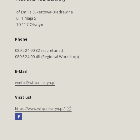
of Emilia Sukertowa-Biedrawina
ul. 1 Maja 5
10-117 Olsztyn
Phone
089 524 90 32 (secretariat)
089 524 90 48 (Regional Workshop)
E-Mail
wmbc@wbp.olsztyn.pl
Visit us!
https://www.wbp.olsztyn.pl/