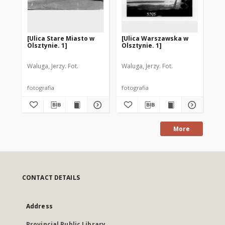
[Ulica Stare Miasto w
[Ulica Warszawska w
[T
Olsztynie. 1]
Olsztynie. 1]
Gr
Ol
Waluga, Jerzy. Fot.
Waluga, Jerzy. Fot.
Wal
fotografia
fotografia
fot
More
CONTACT DETAILS
Address
Provincial Public Library