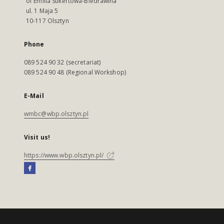
of Emilia Sukertowa-Biedrawina
ul. 1 Maja 5
10-117 Olsztyn
Phone
089 524 90 32 (secretariat)
089 524 90 48 (Regional Workshop)
E-Mail
wmbc@wbp.olsztyn.pl
Visit us!
https://www.wbp.olsztyn.pl/