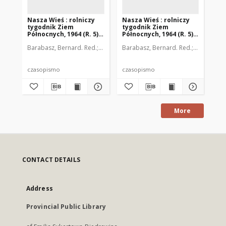
Nasza Wieś : rolniczy
Nasza Wieś : rolniczy
Na
tygodnik Ziem
tygodnik Ziem
ty
Północnych, 1964 (R. 5),
Północnych, 1964 (R. 5),
Pół
nr 1
nr 13
nr 
Barabasz, Bernard. Red.
Barzdo, Witold. Red.
Barabasz, Bernard. Red.
Dobrzański, Julian. Red
Barzdo, Wi
Bar
czasopismo
czasopismo
cz
More
CONTACT DETAILS
Address
Provincial Public Library