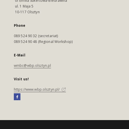
of Emilia Sukertowa-Biedrawina
ul. 1 Maja 5
10-117 Olsztyn
Phone
089 524 90 32 (secretariat)
089 524 90 48 (Regional Workshop)
E-Mail
wmbc@wbp.olsztyn.pl
Visit us!
https://www.wbp.olsztyn.pl/