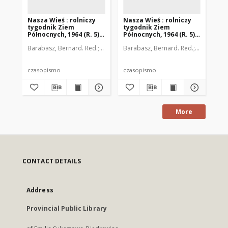
Nasza Wieś : rolniczy
Nasza Wieś : rolniczy
Na
tygodnik Ziem
tygodnik Ziem
ty
Północnych, 1964 (R. 5),
Północnych, 1964 (R. 5),
Pół
nr 1
nr 13
nr 
Barabasz, Bernard. Red.
Barzdo, Witold. Red.
Barabasz, Bernard. Red.
Dobrzański, Julian. Red
Barzdo, Wi
Bar
czasopismo
czasopismo
cz
More
CONTACT DETAILS
Address
Provincial Public Library