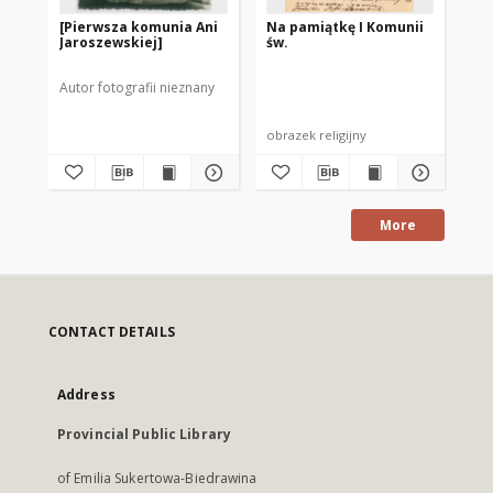
[Pierwsza komunia Ani
Na pamiątkę I Komunii
[P
Jaroszewskiej]
św.
Ko
Wi
Sz
Autor fotografii nieznany
obrazek religijny
obr
More
CONTACT DETAILS
Address
Provincial Public Library
of Emilia Sukertowa-Biedrawina