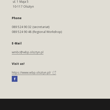
ul. 1 Maja 5
10-117 Olsztyn
Phone
089 524 90 32 (secretariat)
089 524 90 48 (Regional Workshop)
E-Mail
wmbc@wbp.olsztyn.pl
Visit us!
https://www.wbp.olsztyn.pl/