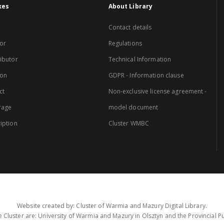
xes
About Library
Contact details
or
Regulations
ibutor
Technical Information
ion
GDPR - Information clause
ct
Non-exclusive license agreement -
rage
model document
iption
Cluster WMBC
Website created by: Cluster of Warmia and Mazury Digital Library.
 Cluster are: University of Warmia and Mazury in Olsztyn and the Provincial Pub