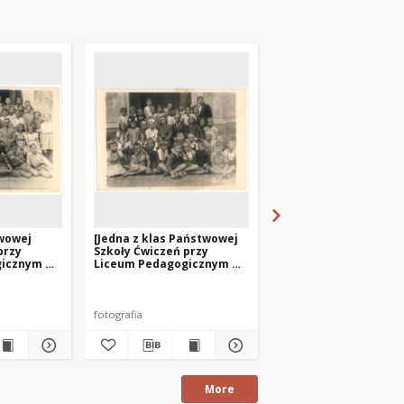
twowej
[Jedna z klas Państwowej
[Klasa VIII Państwowe
przy
Szkoły Ćwiczeń przy
Szkoły Ćwiczeń przy
gicznym w
Liceum Pedagogicznym w
Liceum Pedagogiczn
Olsztynie. 1]
Olsztynie]
fotografia
fotografia
More