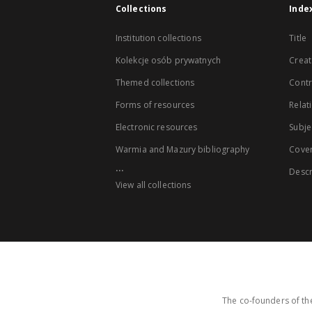
Collections
Inde
Institution collections
Title
Kolekcje osób prywatnych
Creat
Themed collections
Contr
Forms of resources
Relat
Electronic resources
Subje
Warmia and Mazury bibliography
Cove
...
Descr
View all collections
The co-founders of the