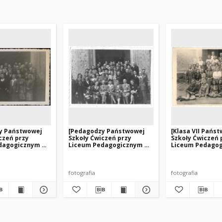
y Państwowej
[Pedagodzy Państwowej
[Klasa VII Pańs
czeń przy
Szkoły Ćwiczeń przy
Szkoły Ćwiczeń 
dagogicznym w
Liceum Pedagogicznym w
Liceum Pedago
wraz z rodzicami
Olsztynie wraz z rodzicami
Olsztynie]
]
uczniów. 2]
fotografia
fotografia