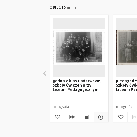
OBJECTS
similar
[Jedna z klas Państwowej
[Pedagodz
Szkoły Ćwiczeń przy
Szkoły Ćwi
Liceum Pedagogicznym w
Liceum Pe
Olsztynie. 5]
Olsztynie 
uczniów. 1
fotografia
fotografia