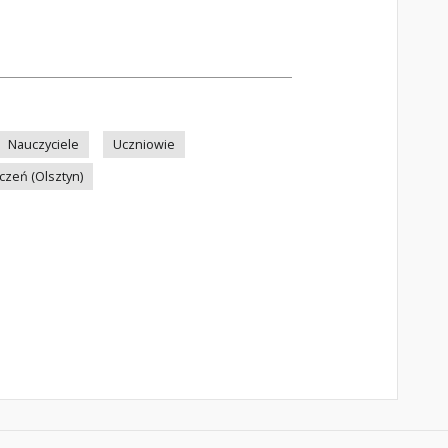
Nauczyciele
Uczniowie
zeń (Olsztyn)