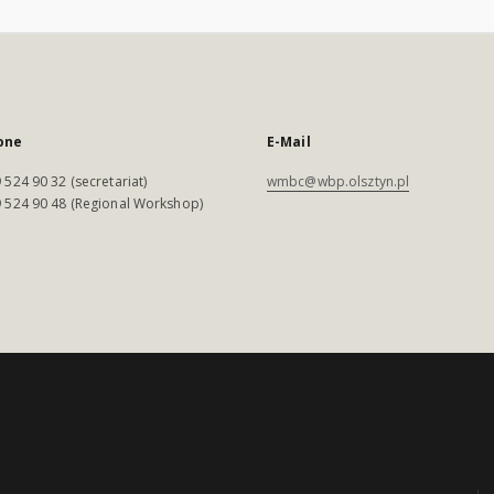
one
E-Mail
 524 90 32 (secretariat)
wmbc@wbp.olsztyn.pl
 524 90 48 (Regional Workshop)