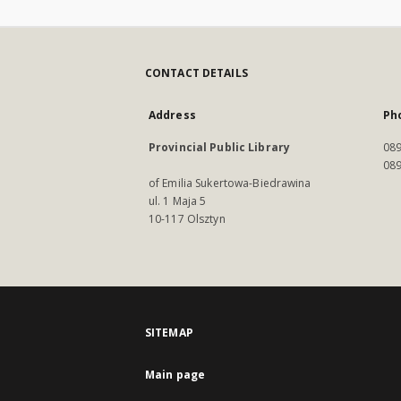
CONTACT DETAILS
Address
Ph
Provincial Public Library
089
089
of Emilia Sukertowa-Biedrawina
ul. 1 Maja 5
10-117 Olsztyn
SITEMAP
Main page