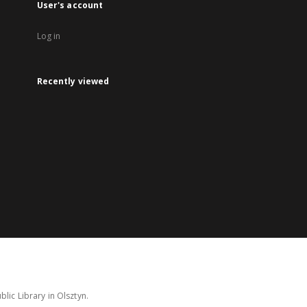
User's account
Log in
Recently viewed
lic Library in Olsztyn.