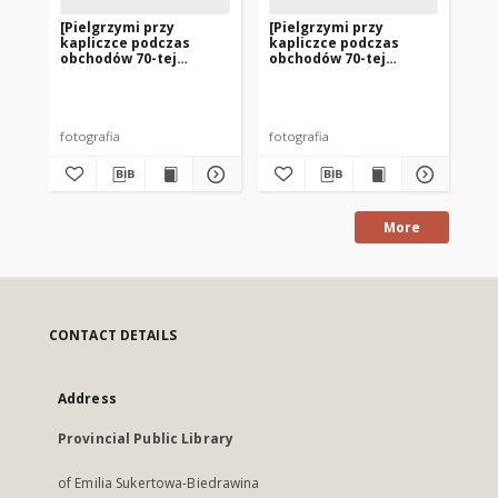
[Pielgrzymi przy
[Pielgrzymi przy
[P
kapliczce podczas
kapliczce podczas
ka
obchodów 70-tej
obchodów 70-tej
źr
rocznicy Objawień w
rocznicy Objawień w
Gi
Gietrzwałdzie. 3]
Gietrzwałdzie. 4]
fotografia
fotografia
fot
More
CONTACT DETAILS
Address
Provincial Public Library
of Emilia Sukertowa-Biedrawina