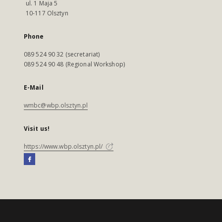
ul. 1 Maja 5
10-117 Olsztyn
Phone
089 524 90 32 (secretariat)
089 524 90 48 (Regional Workshop)
E-Mail
wmbc@wbp.olsztyn.pl
Visit us!
https://www.wbp.olsztyn.pl/