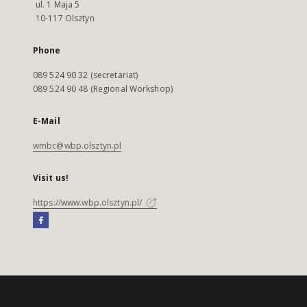
ul. 1 Maja 5
10-117 Olsztyn
Phone
089 524 90 32 (secretariat)
089 524 90 48 (Regional Workshop)
E-Mail
wmbc@wbp.olsztyn.pl
Visit us!
https://www.wbp.olsztyn.pl/