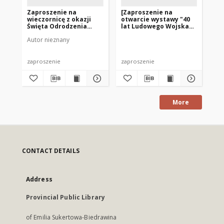
Zaproszenie na
[Zaproszenie na
Za
wieczornicę z okazji
otwarcie wystawy "40
Po
Święta Odrodzenia
lat Ludowego Wojska
To
Polski 1976
Polskiego"]
Po
Autor nieznany
zaproszenie
zaproszenie
dok
More
CONTACT DETAILS
Address
Provincial Public Library
of Emilia Sukertowa-Biedrawina