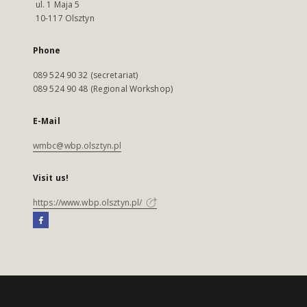
ul. 1 Maja 5
10-117 Olsztyn
Phone
089 524 90 32 (secretariat)
089 524 90 48 (Regional Workshop)
E-Mail
wmbc@wbp.olsztyn.pl
Visit us!
https://www.wbp.olsztyn.pl/