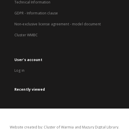
Technical Information
GDPR - Information clause
Non-exclusive license agreement - model document
Cluster WMBC
User's account
Log in
Recently viewed
Website created by: Cluster of Warmia and Mazury Digital Library.