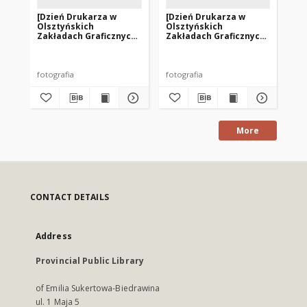
[Dzień Drukarza w
[Dzień Drukarza w
[D
Olsztyńskich
Olsztyńskich
Ol
Zakładach Graficznych.
Zakładach Graficznych.
Za
2]
3]
4]
fotografia
fotografia
fot
More
CONTACT DETAILS
Address
Provincial Public Library
of Emilia Sukertowa-Biedrawina
ul. 1 Maja 5