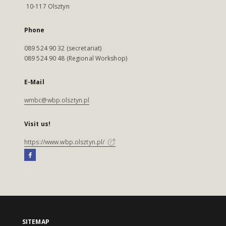
10-117 Olsztyn
Phone
089 524 90 32 (secretariat)
089 524 90 48 (Regional Workshop)
E-Mail
wmbc@wbp.olsztyn.pl
Visit us!
https://www.wbp.olsztyn.pl/
SITEMAP